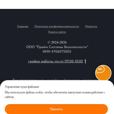
Главная
Политика конфиденциальности
Новости
Карта сайта
© 2024-2026
ООО "Прайм Системы Безопасности"
ИНН 4706075005
график работы: пн-пт 09:00-18:00
Вся представленная на сайте информация, касающаяся
описания товаров, технических характеристик, наличия на
Управление куки-файлами
складе, комплектаций, монтажа оборудования, а также
Мы используем файлы cookie, чтобы обеспечить наилучшее взаимодействие с
стоимости продукции и сервисного обслуживания, носит
сайтом.
информационный характер и ни при каких условиях не является
публичной офертой, определяемой положениями Статьи 437 (2)
Принять
Гражданского кодекса Российской Федерации. Перед