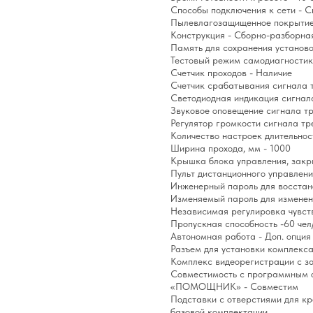
Способы подключения к сети - С
Пылевлагозащищенное покрытие
Конструкция - Сборно-разборна
Память для сохранения установ
Тестовый режим самодиагностик
Счетчик проходов - Наличие
Счетчик срабатывания сигнала 
Светодиодная индикация сигнала
Звуковое оповещение сигнала тр
Регулятор громкости сигнала тре
Количество настроек длительнос
Ширина прохода, мм - 1000
Крышка блока управления, закр
Пульт дистанционного управлени
Инженерный пароль для восстано
Изменяемый пароль для изменен
Независимая регулировка чувст
Пропускная способность -60 чел
Автономная работа - Доп. опция
Разъем для установки комплекса
Комплекс видеорегистрации с за
Совместимость с программным 
«ПОМОЩНИК» - Совместим
Подставки с отверстиями для к
базовой комплектации