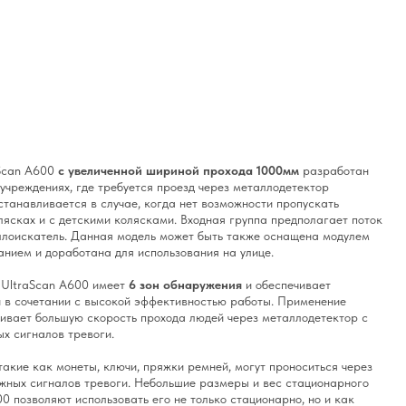
aScan A600
с увеличенной шириной прохода 1000мм
разработан
учреждениях, где требуется проезд через металлодетектор
станавливается в случае, когда нет возможности пропускать
лясках и с детскими колясками. Входная группа предполагает поток
ллоискатель. Данная модель может быть также оснащена модулем
нием и доработана для использования на улице.
 UltraScan A600 имеет
6 зон обнаружения
и обеспечивает
и в сочетании с высокой эффективностью работы. Применение
ивает большую скорость прохода людей через металлодетектор с
х сигналов тревоги.
такие как монеты, ключи, пряжки ремней, могут проноситься через
жных сигналов тревоги. Небольшие размеры и вес стационарного
0 позволяют использовать его не только стационарно, но и как