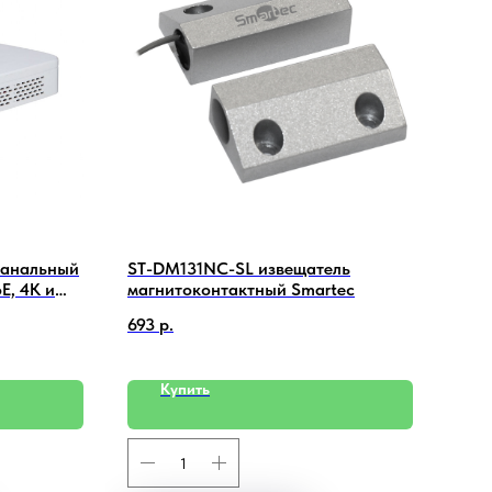
канальный
ST-DM131NC-SL извещатель
Лини
E, 4K и
магнитоконтактный Smartec
698
693
р.
Купить