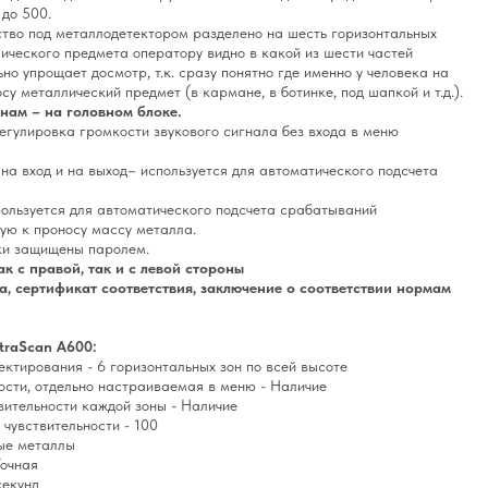
 до 500.
тво под металлодетектором разделено на шесть горизонтальных
ического предмета оператору видно в какой из шести частей
но упрощает досмотр, т.к. сразу понятно где именно у человека на
у металлический предмет (в кармане, в ботинке, под шапкой и т.д.).
нам – на головном блоке.
егулировка громкости звукового сигнала без входа в меню
на вход и на выход– используется для автоматического подсчета
ользуется для автоматического подсчета срабатываний
ую к проносу массу металла.
ки защищены паролем.
 с правой, так и с левой стороны
, сертификат соответствия, заключение о соответствии нормам
traScan A600:
ектирования - 6 горизонтальных зон по всей высоте
ости, отдельно настраиваемая в меню - Наличие
вительности каждой зоны - Наличие
 чувствительности - 100
ные металлы
Точная
секунд