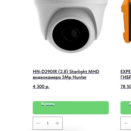
 привод
HN-D290IR (2.8) Starlight MHD
EXPE
видеокамера 5Mp Hunter
ГИБ
HUN
4 300
р.
78 5
Купить