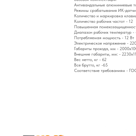
Антивандальные алюминиевые то
Режимы срабатывания ИК-датчик
Количество и маркировка клав
Количество рабочих частот - 12
Повышенная помехозащищенност
Диапазон рабочих температур - 
Потребляемая мощность - 12 Вт
Электрическое напряжение - 22
Габариты прохода, мм - 2000х1
Внешние габариты, мм: - 2230х
Вес нетто, кг - 62
Все брутто, кг -65
Соответствие требованиям - ГОС