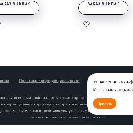
ЗАКАЗ В 1 КЛИК
ЗАКАЗ В 1 КЛИК
авная
Политика конфиденциальности
Новости
Карта са
Управление куки-
Мы используем файлы 
щаяся описания товаров, технических характеристик, наличия на склад
Принять
т информационный характер и ни при каких условиях не является публич
д оформлением заказа рекомендуем уточнить у наших специалистов ин
стоимость товара и стоимость доставки.