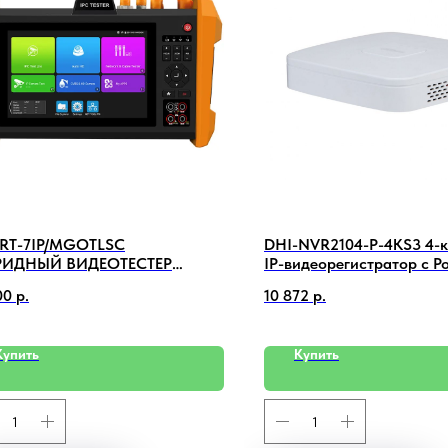
RT-7IP/MGOTLSC
DHI-NVR2104-P-4KS3 4-
РИДНЫЙ ВИДЕОТЕСТЕР
IP-видеорегистратор с Po
TER
H.265+
00
р.
10 872
р.
Купить
Купить