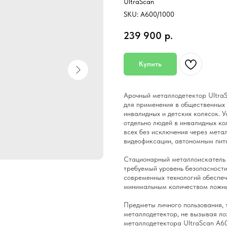
UltraScan
SKU:
A600/1000
239 900
р.
Купить
Арочный металлодетектор Ultr
для применения в общественных 
инвалидных и детских колясок. У
отдельно людей в инвалидных ко
всех без исключения через мета
видеофиксации, автономным пита
Стационарный металлоискатель
требуемый уровень безопасност
современных технологий обеспеч
минимальным количеством ложны
Предметы личного пользования, 
металлодетектор, не вызывая ло
металлодетектора UltraScan A60