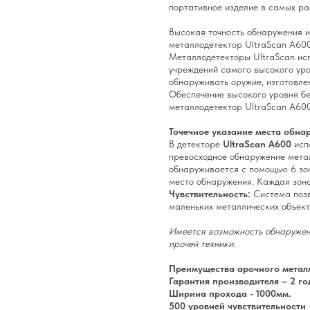
портативное изделие в самых ра
Высокая точность обнаружения 
металлодетектор UltraScan A60
Металлодетекторы UltraScan ис
учреждений самого высокого уро
обнаруживать оружие, изготовлен
Обеспечение высокого уровня бе
металлодетектор UltraScan A600
Точечное указание места обна
В детекторе
UltraScan A600
исп
превосходное обнаружение метал
обнаруживается с помощью 6 зон
место обнаружения. Каждая зон
Чувствительность:
Система поз
маленьких металлических объект
Имеется возможность обнаружени
прочей техники.
Преимущества арочного металл
Гарантия производителя – 2 го
Ширина прохода - 1000мм.
500 уровней чувствительности