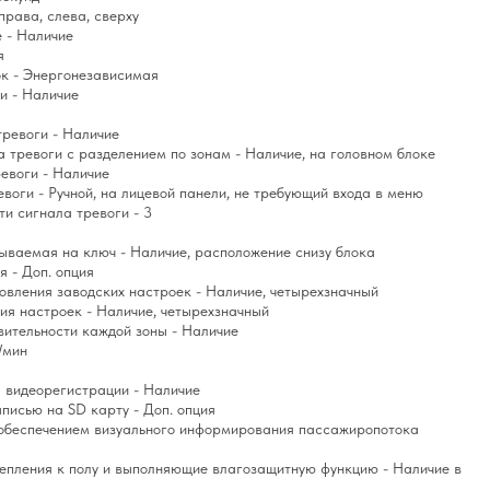
права, слева, сверху
 - Наличие
я
ок - Энергонезависимая
и - Наличие
тревоги - Наличие
 тревоги с разделением по зонам - Наличие, на головном блоке
евоги - Наличие
воги - Ручной, на лицевой панели, не требующий входа в меню
ти сигнала тревоги - 3
ываемая на ключ - Наличие, расположение снизу блока
я - Доп. опция
вления заводских настроек - Наличие, четырехзначный
ия настроек - Наличие, четырехзначный
вительности каждой зоны - Наличие
/мин
 видеорегистрации - Наличие
писью на SD карту - Доп. опция
обеспечением визуального информирования пассажиропотока
репления к полу и выполняющие влагозащитную функцию - Наличие в