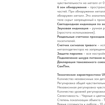
чувствительности на металл от 0
6 зон обнаружения
– пространс
частей. При обнаружении металл
обнаружен металл. Это значитель
теле скрыт запрещенный к пронос
Светодиодная индикация по зо
Звуковая индикация
– ручная р
(простота использования).
Раздельные счетчики проходов
посетителей.
Счетчик сигналов тревоги
– исп
металлодетектора на запрещенн
Защита паролем
– все настрой
Подключение шнура питания как
Декларация таможенного союза
СанПин.
Технические характеристики Ul
Количество независимых зон дет
Регулировка общей чувствительн
Независимая регулировка чувст
Количество уровней регулировки
Селективность - Черные и цвет
Степень локализации объекта - 
Время готовности к работе - 10 