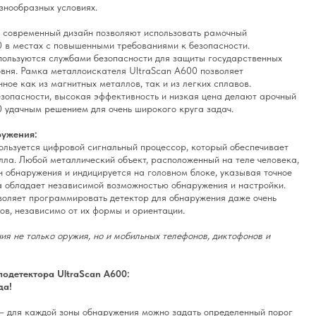
знообразных условиях.
и современный дизайн позволяют использовать рамочный
0 в местах с повышенными требованиями к безопасности.
пользуются службами безопасности для защиты государственных
вня. Рамка металлоискателя UltraScan A600 позволяет
ное как из магнитных металлов, так и из легких сплавов.
зопасности, высокая эффективность и низкая цена делают арочный
 удачным решением для очень широкого круга задач.
ружения:
ользуется цифровой сигнальный процессор, который обеспечивает
ла. Любой металлический объект, расположенный на теле человека,
 обнаружения и индицируется на головном блоке, указывая точное
а обладает независимой возможностью обнаружения и настройки.
воляет программировать детектор для обнаружения даже очень
ов, независимо от их формы и ориентации.
я не только оружия, но и мобильных телефонов, диктофонов и
одетектора UltraScan A600:
да!
– для каждой зоны обнаружения можно задать определенный порог