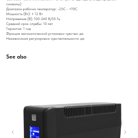
символы)
Диапазон рабочих температур: -25С - +70С
Мощность (Вт): ≤ 12 Вт
Напряжение (В): 100-240 В/50 Гц
Средний срок службы: 10 лет
Гарантия: 1 год
Функция автоматической установки чувстви: да
Независимая регулировка чувствительности: да
Home
Catalog
Favorites
Cart
See also