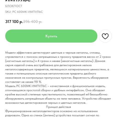
БЛОКПОСТ
SKU:
РС 600МК ИМПУЛЬС
317 100
р.
396 400
р.
Купить
Модели эффективно детектируют цветные и черные металлы, сплавы,
справляются с поиском запрещенных к проносу предметов весом от 2 грамм
(магнитные металлы) и 4 грамм и менее (немагнитные металлы). Данная
серия изделий очень востребована для детектирования мелких
металлосодержащих предметов, являющихся материальными ценностями, а
также и потенциально опасные металлические предметы двойного
назначения на контрольных пропускных пунктах. Вероятность обнаружения
составляет не менее 98 %.
Модель РС 600МК ИМПУЛЬС – качественная и функциональная модель,
отличающаяся простотой сборки и удобным интерфейсом. Она обладает
крайне высокой степенью чувствительности, позволяющей ей безошибочно
обнаруживать запрещённые объекты на теле человека. Устройство обладает
возможностью детектирования черных и цветных металлов.
Принцип действия
Функционирование металлодетекторов основано на использовании
радиоволн. Одна из стенок (антенн) устройства посылает сигнал по