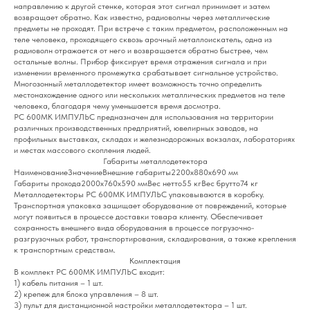
направлению к другой стенке, которая этот сигнал принимает и затем
возвращает обратно. Как известно, радиоволны через металлические
предметы не проходят. При встрече с таким предметом, расположенным на
теле человека, проходящего сквозь арочный металлоискатель, одна из
радиоволн отражается от него и возвращается обратно быстрее, чем
остальные волны. Прибор фиксирует время отражения сигнала и при
изменении временного промежутка срабатывает сигнальное устройство.
Многозонный металлодетектор имеет возможность точно определить
местонахождение одного или нескольких металлических предметов на теле
человека, благодаря чему уменьшается время досмотра.
РС 600МК ИМПУЛЬС предназначен для использования на территории
различных производственных предприятий, ювелирных заводов, на
профильных выставках, складах и железнодорожных вокзалах, лабораториях
и местах массового скопления людей.
Габариты металлодетектора
НаименованиеЗначениеВнешние габариты2200х880х690 мм
Габариты прохода2000х760х590 ммВес нетто55 кгВес брутто74 кг
Металлодетекторы РС 600МК ИМПУЛЬС упаковываются в коробку.
Транспортная упаковка защищает оборудование от повреждений, которые
могут появиться в процессе доставки товара клиенту. Обеспечивает
сохранность внешнего вида оборудования в процессе погрузочно-
разгрузочных работ, транспортирования, складирования, а также крепления
к транспортным средствам.
Комплектация
В комплект РС 600МК ИМПУЛЬС входит:
1) кабель питания – 1 шт.
2) крепеж для блока управления – 8 шт.
3) пульт для дистанционной настройки металлодетектора – 1 шт.