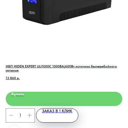
ИБП HIDEN EXPERT ULI1000C 1000ВА/600Вт источник бесперебойного
AT-
питания
9 4
13 860
р.
Купить
ЗАКАЗ В 1 КЛИК