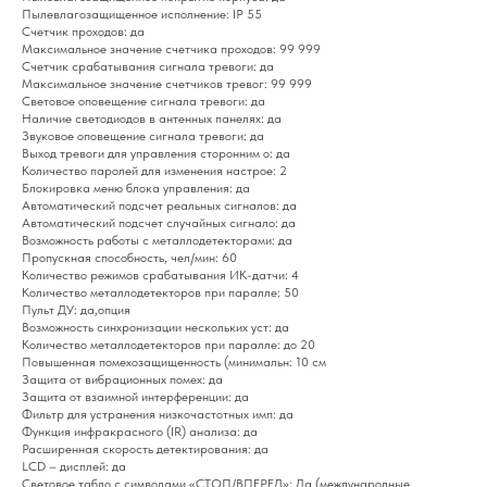
Пылевлагозащищенное исполнение: IP 55
Счетчик проходов: да
Максимальное значение счетчика проходов: 99 999
Счетчик срабатывания сигнала тревоги: да
Максимальное значение счетчиков тревог: 99 999
Световое оповещение сигнала тревоги: да
Наличие светодиодов в антенных панелях: да
Звуковое оповещение сигнала тревоги: да
Выход тревоги для управления сторонним о: да
Количество паролей для изменения настрое: 2
Блокировка меню блока управления: да
Автоматический подсчет реальных сигналов: да
Автоматический подсчет случайных сигнало: да
Возможность работы с металлодетекторами: да
Пропускная способность, чел/мин: 60
Количество режимов срабатывания ИК-датчи: 4
Количество металлодетекторов при паралле: 50
Пульт ДУ: да,опция
Возможность синхронизации нескольких уст: да
Количество металлодетекторов при паралле: до 20
Повышенная помехозащищенность (минимальн: 10 см
Защита от вибрационных помех: да
Защита от взаимной интерференции: да
Фильтр для устранения низкочастотных имп: да
Функция инфракрасного (IR) анализа: да
Расширенная скорость детектирования: да
LCD – дисплей: да
Световое табло с символами «СТОП/ВПЕРЕД»: Да (международные