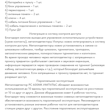
4) батарейка к пульту – 1 шт.
5) блок управления – 1 шт.
6) перекладина – 1 шт.
7) антенные панели – 2 шт.
8) ключи – 4 шт.
9) кабель питания блока управления – 1 шт.
10) кабель подключения к антенным панелям – 2 шт.
11) Пульт ДУ
Интеграция в систему контроля доступа
Благодаря наличию выхода для управления исполнительными устройствами
(сухие контакты), металлодетекторы Импульс можно интегрировать в систему
контроля доступа. Металлодетекторы можно устанавливать в связке со
шлюзовыми кабинами, тамбур-шлюзами, турникетами, триподами,
автоматическими дверями, полноростовыми турникетами и калитками.
Во время прохода человека через металлодетектор с запрещенным к
проносу предметом срабатывает световая и звуковая индикация,
информация передается через проводное соединение на турникет (шлюзовую
кабину, автоматическую дверь и т.д.), который блокирует дальнейшее
движение человека. Если запрещенных к проносу предметов нет, то турникет
разрешит доступ.
Параллельная эксплуатация
Металлодетектор РС 600МК ИМПУЛЬС обладает возможностью
использования до 10 единиц при параллельной эксплуатации на расстоянии
от 10 см друг от друга. Данное оборудование имеет 6 рабочих частоты,
благодаря чему снижаются взаимные помехи смежных металлодетекторов и
обеспечивается возможность параллельной эксплуатации. Рекомендуется
устанавливать разные значения рабочих частот для металлодетекторов
стоящих рядом друг с другом. Расстояние параллельно эксплуатируемых