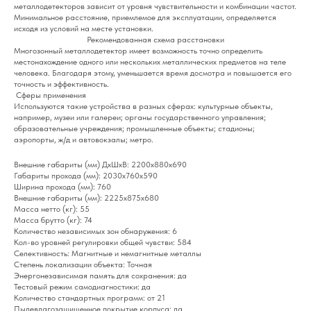
металлодетекторов зависит от уровня чувствительности и комбинации частот.
Минимальное расстояние, приемлемое для эксплуатации, определяется
исходя из условий на месте установки.
Рекомендованная схема расстановки
Многозонный металлодетектор имеет возможность точно определить
местонахождение одного или нескольких металлических предметов на теле
человека. Благодаря этому, уменьшается время досмотра и повышается его
точность и эффективность.
Сферы применения
Используются такие устройства в разных сферах: культурные объекты,
например, музеи или галереи; органы государственного управления;
образовательные учреждения; промышленные объекты; стадионы;
аэропорты, ж/д и автовокзалы; метро.
Внешние габариты (мм) ДхШхВ: 2200х880х690
Габариты прохода (мм): 2030х760х590
Ширина прохода (мм): 760
Внешние габариты (мм): 2225х875х680
Масса нетто (кг): 55
Масса брутто (кг): 74
Количество независимых зон обнаружения: 6
Кол-во уровней регулировки общей чувстви: 584
Селективность: Магнитные и немагнитные металлы
Степень локализации объекта: Точная
Энергонезависимая память для сохранения: да
Тестовый режим самодиагностики: да
Количество стандартных программ: от 21
Пылевлагозащищенное покрытие корпуса: да