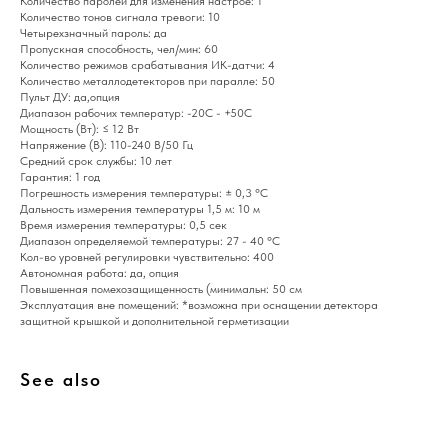
Количество паролей для изменения настрое: 1
Количество тонов сигнала тревоги: 10
Четырехзначный пароль: да
Пропускная способность, чел/мин: 60
Количество режимов срабатывания ИК-датчи: 4
Количество металлодетекторов при паралле: 50
Пульт ДУ: да,опция
Диапазон рабочих температур: -20С - +50С
Мощность (Вт): ≤ 12 Вт
Home
Catalog
Favorites
Cart
Напряжение (В): 110-240 В/50 Гц
Средний срок службы: 10 лет
Гарантия: 1 год
Погрешность измерения температуры: ± 0,3 °C
Дальность измерения температуры 1,5 м: 10 м
Время измерения температуры: 0,5 сек
Диапазон определяемой температуры: 27 - 40 °C
Кол-во уровней регулировки чувствительно: 400
Автономная работа: да, опция
Повышенная помехозащищенность (минимальн: 50 см
Эксплуатация вне помещений: *возможна при оснащении детектора
защитной крышкой и дополнительной герметизации
See also