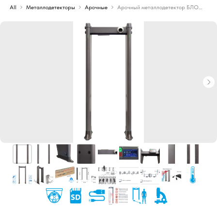
All
Металлодетекторы
Арочные
Арочный металлодетектор БЛОКПОСТ PC Z 1800 M K с тепловизионной системой Delta 100