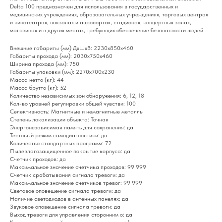
Delta 100 предназначен для использования в государственных и
медицинских учреждениях, образовательных учреждениях, торговых центрах
и кинотеатрах, вокзалах и аэропортах, стадионах, концертных залах,
магазинах и в других местах, требующих обеспечение безопасности людей.
Внешние габариты (мм) ДхШхВ: 2230х850х460
Габариты прохода (мм): 2030х750х460
Ширина прохода (мм): 750
Габариты упаковки (мм): 2270х700х230
Масса нетто (кг): 44
Масса брутто (кг): 52
Количество независимых зон обнаружения: 6, 12, 18
Кол-во уровней регулировки общей чувстви: 100
Селективность: Магнитные и немагнитные металлы
Степень локализации объекта: Точная
Энергонезависимая память для сохранения: да
Тестовый режим самодиагностики: да
Количество стандартных программ: 72
Пылевлагозащищенное покрытие корпуса: да
Счетчик проходов: да
Максимальное значение счетчика проходов: 99 999
Счетчик срабатывания сигнала тревоги: да
Максимальное значение счетчиков тревог: 99 999
Световое оповещение сигнала тревоги: да
Наличие светодиодов в антенных панелях: да
Звуковое оповещение сигнала тревоги: да
Выход тревоги для управления сторонним о: да