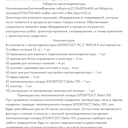
Габариты металлодетектора
НаименованиеЗначениеВнешние габариты2230х850х460 ммГабариты
прохода2030х750х460 ммВес нетто44 кгВес брутто52 кг
Транспортная упаковка защищает оборудование от повреждений, которые
могут появиться в процессе доставки товара клиенту. Обеспечивает
сохранность внешнего вида оборудования в процессе погрузочно-
разгрузочных работ, транспортирования, складирования, а также крепления
к транспортным средствам.
Комплектация
В комплекте с металлодетектором БЛОКПОСТ РС Z 1800 M K поставляется:
1) кабель питания (5 м) – 1 шт.
2) переходник для верхнего подключения металлодетектора – 1 шт.
3) крепеж для блока управления и монитора – 4 шт.
4) крепеж для антенных панелей – 4 шт.
5) комплект крепежей для монтажа к полу – 4 шт.
6) пульт для дистанционной настройки металлодетектора – 1 шт.
7) перекладина – 2 шт.
8) тепловизионная камера БЛОКПОСТ Delta 100 – 1 шт.
9) монитор – 1 шт.
10) инструкция по применению/ технический паспорт – 1 шт.
Преимущества тепловизионной камеры БЛОКПОСТ Delta 100
При сравнении основных показателей измерения температуры тела в период
пандемии, лидирует тепловизионная камера БЛОКПОСТ Delta 100, она
будет рентабельна уже на 4й месяц эксплуатации. Отсутствие человеческого
фактора и низкая стоимость с высокой производительностью делают
тепловизионную камеру БЛОКПОСТ Delta 100, разумным выбором для
любого предприятия, будь то: школа, медицинское/государственное
учреждение или крупное производство с высокой проходимостью.