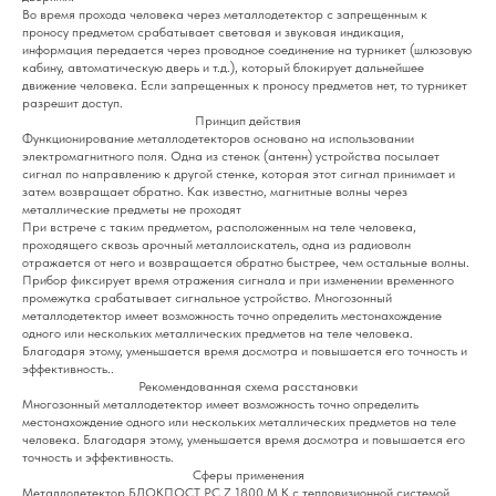
Во время прохода человека через металлодетектор с запрещенным к
проносу предметом срабатывает световая и звуковая индикация,
информация передается через проводное соединение на турникет (шлюзовую
кабину, автоматическую дверь и т.д.), который блокирует дальнейшее
движение человека. Если запрещенных к проносу предметов нет, то турникет
разрешит доступ.
Принцип действия
Функционирование металлодетекторов основано на использовании
электромагнитного поля. Одна из стенок (антенн) устройства посылает
сигнал по направлению к другой стенке, которая этот сигнал принимает и
затем возвращает обратно. Как известно, магнитные волны через
металлические предметы не проходят
При встрече с таким предметом, расположенным на теле человека,
проходящего сквозь арочный металлоискатель, одна из радиоволн
отражается от него и возвращается обратно быстрее, чем остальные волны.
Прибор фиксирует время отражения сигнала и при изменении временного
промежутка срабатывает сигнальное устройство. Многозонный
металлодетектор имеет возможность точно определить местонахождение
одного или нескольких металлических предметов на теле человека.
Благодаря этому, уменьшается время досмотра и повышается его точность и
эффективность..
Рекомендованная схема расстановки
Многозонный металлодетектор имеет возможность точно определить
местонахождение одного или нескольких металлических предметов на теле
человека. Благодаря этому, уменьшается время досмотра и повышается его
точность и эффективность.
Сферы применения
Металлодетектор БЛОКПОСТ PC Z 1800 M K с тепловизионной системой