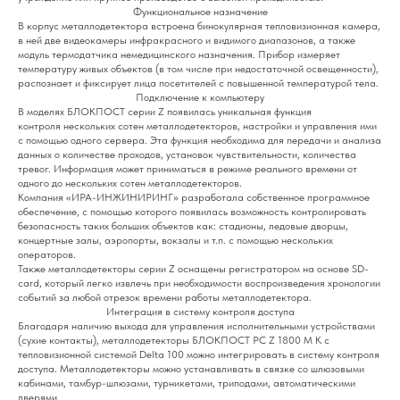
Функциональное назначение
В корпус металлодетектора встроена бинокулярная тепловизионная камера,
в ней две видеокамеры инфракрасного и видимого диапазонов, а также
модуль термодатчика немедицинского назначения. Прибор измеряет
температуру живых объектов (в том числе при недостаточной освещенности),
распознает и фиксирует лица посетителей с повышенной температурой тела.
Подключение к компьютеру
В моделях БЛОКПОСТ серии Z появилась уникальная функция
контроля нескольких сотен металлодетекторов, настройки и управления ими
с помощью одного сервера. Эта функция необходима для передачи и анализа
данных о количестве проходов, установок чувствительности, количества
тревог. Информация может приниматься в режиме реального времени от
одного до нескольких сотен металлодетекторов.
Компания «ИРА-ИНЖИНИРИНГ» разработала собственное программное
обеспечение, с помощью которого появилась возможность контролировать
безопасность таких больших объектов как: стадионы, ледовые дворцы,
концертные залы, аэропорты, вокзалы и т.п. с помощью нескольких
операторов.
Также металлодетекторы серии Z оснащены регистратором на основе SD-
card, который легко извлечь при необходимости воспроизведения хронологии
событий за любой отрезок времени работы металлодетектора.
Интеграция в систему контроля доступа
Благодаря наличию выхода для управления исполнительными устройствами
(сухие контакты), металлодетекторы БЛОКПОСТ PC Z 1800 M K с
тепловизионной системой Delta 100 можно интегрировать в систему контроля
доступа. Металлодетекторы можно устанавливать в связке со шлюзовыми
кабинами, тамбур-шлюзами, турникетами, триподами, автоматическими
дверями.