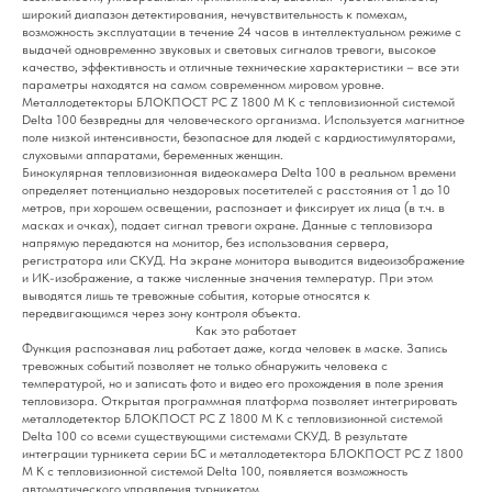
широкий диапазон детектирования, нечувствительность к помехам,
возможность эксплуатации в течение 24 часов в интеллектуальном режиме с
выдачей одновременно звуковых и световых сигналов тревоги, высокое
качество, эффективность и отличные технические характеристики – все эти
параметры находятся на самом современном мировом уровне.
Металлодетекторы БЛОКПОСТ PC Z 1800 M K с тепловизионной системой
Delta 100 безвредны для человеческого организма. Используется магнитное
поле низкой интенсивности, безопасное для людей с кардиостимуляторами,
слуховыми аппаратами, беременных женщин.
Бинокулярная тепловизионная видеокамера Delta 100 в реальном времени
определяет потенциально нездоровых посетителей с расстояния от 1 до 10
метров, при хорошем освещении, распознает и фиксирует их лица (в т.ч. в
масках и очках), подает сигнал тревоги охране. Данные с тепловизора
напрямую передаются на монитор, без использования сервера,
регистратора или СКУД. На экране монитора выводится видеоизображение
и ИК-изображение, а также численные значения температур. При этом
выводятся лишь те тревожные события, которые относятся к
передвигающимся через зону контроля объекта.
Как это работает
Функция распознавая лиц работает даже, когда человек в маске. Запись
тревожных событий позволяет не только обнаружить человека с
температурой, но и записать фото и видео его прохождения в поле зрения
тепловизора. Открытая программная платформа позволяет интегрировать
металлодетектор БЛОКПОСТ PC Z 1800 M K с тепловизионной системой
Delta 100 со всеми существующими системами СКУД. В результате
интеграции турникета серии БС и металлодетектора БЛОКПОСТ PC Z 1800
M K с тепловизионной системой Delta 100, появляется возможность
автоматического управления турникетом.