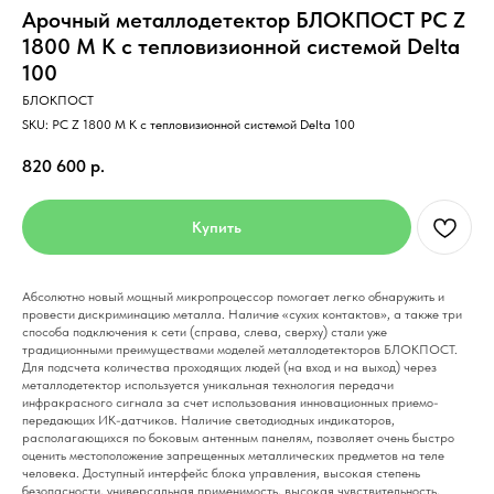
Арочный металлодетектор БЛОКПОСТ PC Z
1800 M K с тепловизионной системой Delta
100
БЛОКПОСТ
SKU:
PC Z 1800 M K с тепловизионной системой Delta 100
820 600
р.
Купить
Абсолютно новый мощный микропроцессор помогает легко обнаружить и
провести дискриминацию металла. Наличие «сухих контактов», а также три
способа подключения к сети (справа, слева, сверху) стали уже
традиционными преимуществами моделей металлодетекторов БЛОКПОСТ.
Для подсчета количества проходящих людей (на вход и на выход) через
металлодетектор используется уникальная технология передачи
инфракрасного сигнала за счет использования инновационных приемо-
передающих ИК-датчиков. Наличие светодиодных индикаторов,
располагающихся по боковым антенным панелям, позволяет очень быстро
оценить местоположение запрещенных металлических предметов на теле
человека. Доступный интерфейс блока управления, высокая степень
безопасности, универсальная применимость, высокая чувствительность,