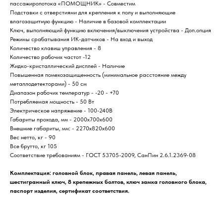
пассажиропотока «ПОМОЩНИК» - Совместим
Подставки с отверстиями для крепления к полу и выполняющие
влагозащитную функцию - Наличие в базовой комплектации
Ключ, выполняющий функцию включения/выключения устройства - Доп.опция
Режимы срабатывания ИК-датчиков - На вход и выход
Количество клавиш управления - 8
Количество рабочих частот -12
Жидко-кристаллический дисплей - Наличие
Повышенная помехозащищенность (минимальное расстояние между
металлодетекторами) - 50 см
Диапазон рабочих температур - -20 - +70
Потребляемая мощность - 50 Вт
Электрическое напряжение - 100-240В
Габариты прохода, мм - 2000х700х600
Внешние габариты, мм: - 2270х820х600
Вес нетто, кг - 90
Все брутто, кг 105
Соответствие требованиям - ГОСТ 53705-2009, СанПин 2.6.1.2369-08
Комплектация: головной блок, правая панель, левая панель,
шестигранный ключ, 8 крепежных болтов, ключ замка головного блока,
паспорт изделия, сертификат соответствия.