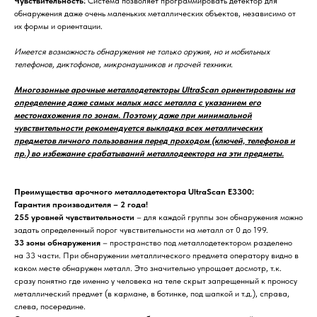
Чувствительность:
Система позволяет программировать детектор для
обнаружения даже очень маленьких металлических объектов, независимо от
их формы и ориентации.
Имеется возможность обнаружения не только оружия, но и мобильных
телефонов, диктофонов, микронаушников и прочей техники.
Многозонные арочные металлодетекторы UltraScan ориентированы на
определение даже самых малых масс металла с указанием его
местонахожения по зонам. Поэтому даже при минимальной
чувствительности рекомендуется выкладка всех металлических
предметов личного пользования перед проходом (ключей, телефонов и
пр.) во избежание срабатываний металлодеектора на эти предметы.
Преимущества арочного металлодетектора UltraScan E3300:
Гарантия производителя – 2 года!
255 уровней чувствительности
– для каждой группы зон обнаружения можно
задать определенный порог чувствительности на металл от 0 до 199.
33 зоны обнаружения
– пространство под металлодетектором разделено
на 33 части. При обнаружении металлического предмета оператору видно в
каком месте обнаружен металл. Это значительно упрощает досмотр, т.к.
сразу понятно где именно у человека на теле скрыт запрещенный к проносу
металлический предмет (в кармане, в ботинке, под шапкой и т.д.), справа,
слева, посередине.