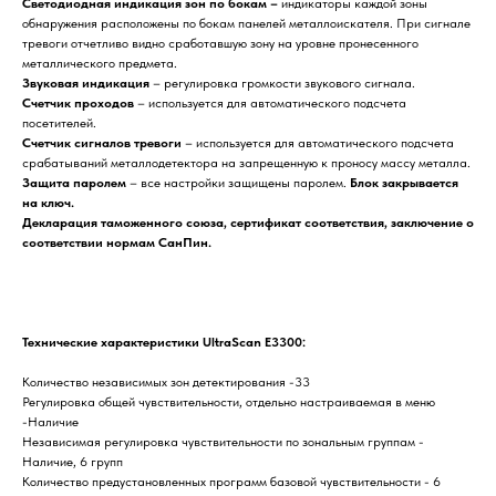
Светодиодная индикация зон по бокам –
индикаторы каждой зоны
обнаружения расположены по бокам панелей металлоискателя. При сигнале
тревоги отчетливо видно сработавшую зону на уровне пронесенного
металлического предмета.
Звуковая индикация
– регулировка громкости звукового сигнала.
Счетчик проходов
– используется для автоматического подсчета
посетителей.
Счетчик сигналов тревоги
– используется для автоматического подсчета
срабатываний металлодетектора на запрещенную к проносу массу металла.
Защита паролем
– все настройки защищены паролем.
Блок закрывается
на ключ.
Декларация таможенного союза, сертификат соответствия, заключение о
соответствии нормам СанПин.
Технические характеристики UltraScan E3300:
Количество независимых зон детектирования -33
Регулировка общей чувствительности, отдельно настраиваемая в меню
-Наличие
Независимая регулировка чувствительности по зональным группам -
Наличие, 6 групп
Количество предустановленных программ базовой чувствительности - 6