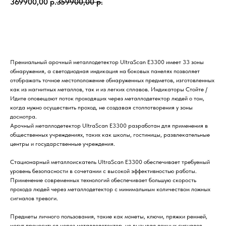
369900,00
р.
359900,00
р.
Купить
Премиальный арочный металлодетектор UltraScan E3300 имеет 33 зоны
обнаружения, а светодиодная индикация на боковых панелях позволяет
отображать точное местоположение обнаруженных предметов, изготовленных
как из магнитных металлов, так и из легких сплавов. Индикаторы Стойте /
Идите оповещают поток проходящих через металлодетектор людей о том,
когда нужно осуществить проход, не создавая столпотворения у зоны
досмотра.
Арочный металлодетектор UltraScan E3300 разработан для применения в
общественных учреждениях, таких как школы, гостиницы, развлекательные
центры и государственные учреждения.
Стационарный металлоискатель UltraScan E3300 обеспечивает требуемый
уровень безопасности в сочетании с высокой эффективностью работы.
Применение современных технологий обеспечивает большую скорость
прохода людей через металлодетектор с минимальным количеством ложных
сигналов тревоги.
Предметы личного пользования, такие как монеты, ключи, пряжки ремней,
могут проноситься через металлодетектор, не вызывая ложных сигналов