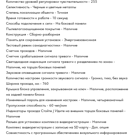
Количество уровней регулировки чувствительности - 255
Селективность - Черные и цветные металлы
Степень локализации объекта - Точная
Время готовности к работе - 10 секунд
Способы подключения к сети - На боковой панели
Пылевлагозащищенное покрытие - Наличие
Конструкция - Сборно-разборная
Память для сохранения установок - Энергонезависимая
Тестовый режим самодиагностики - Наличие
Счетчик проходов - Наличие
Счетчик срабатывания сигнала тревоги - Наличие
Светодиодная индикация сигнала тревоги с разделением по зонам -
Наличие, на торцах боковых панелей
Home
Catalog
Favorites
Cart
Звуковое оповещение сигнала тревоги - Наличие
Количество настроек громкости звукового сигнала - Громко, тихо, без звука
Ширина прохода, мм - 760
Крышка блока управления, закрываемая на ключ - Наличие, расположение
на задней панели блока
Изменяемый пароль для изменения настроек - Наличие, четырехзначный
Пропускная способность - 60 чел/мин
Индикаторы прохода Стойте / Идите на внешних торцах боковых панелей -
Наличие
Разъем для установки комплекса видеорегистрации - Наличие
Комплекс видеорегистрации с записью на SD карту - Доп. опция
Совместимость с программным обеспечением визуального информирования