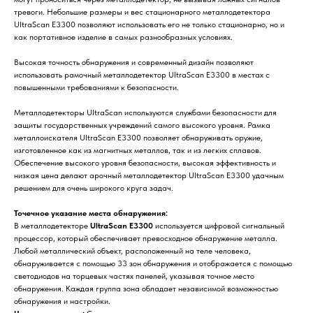
тревоги. Небольшие размеры и вес стационарного металлодетектора
UltraScan E3300 позволяют использовать его не только стационарно, но и
как портативное изделие в самых разнообразных условиях.
Высокая точность обнаружения и современный дизайн позволяют
использовать рамочный металлодетектор UltraScan E3300 в местах с
повышенными требованиями к безопасности.
Металлодетекторы UltraScan используются службами безопасности для
защиты государственных учреждений самого высокого уровня. Рамка
металлоискателя UltraScan E3300 позволяет обнаруживать оружие,
изготовленное как из магнитных металлов, так и из легких сплавов.
Обеспечение высокого уровня безопасности, высокая эффективность и
низкая цена делают арочный металлодетектор UltraScan E3300 удачным
решением для очень широкого круга задач.
Точечное указание места обнаружения:
В металлодетекторе
UltraScan E3300
используется цифровой сигнальный
процессор, который обеспечивает превосходное обнаружение металла.
Любой металлический объект, расположенный на теле человека,
обнаруживается с помощью 33 зон обнаружения и отображается с помощью
светодиодов на торцевых частях панелей, указывая точное место
обнаружения. Каждая группа зона обладает независимой возможностью
обнаружения и настройки.