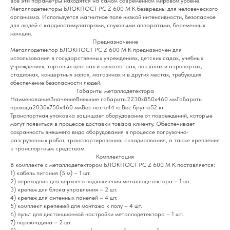
все эти параметры находятся на самом современном мировом уровне.
Металлодетекторы БЛОКПОСТ РС Z 600 M K безвредны для человеческого
организма. Используется магнитное поле низкой интенсивности, безопасное
для людей с кардиостимуляторами, слуховыми аппаратами, беременных
женщин.
Предназначение
Металлодетектор БЛОКПОСТ РС Z 600 M К предназначен для
использования в государственных учреждениях, детских садах, учебных
учреждениях, торговых центрах и кинотеатрах, вокзалах и аэропортах,
стадионах, концертных залах, магазинах и в других местах, требующих
обеспечение безопасности людей.
Габариты металлодетектора
НаименованиеЗначениеВнешние габариты2230х850х460 ммГабариты
прохода2030х750х460 ммВес нетто44 кгВес брутто52 кг
Транспортная упаковка защищает оборудование от повреждений, которые
могут появиться в процессе доставки товара клиенту. Обеспечивает
сохранность внешнего вида оборудования в процессе погрузочно-
разгрузочных работ, транспортирования, складирования, а также крепления
к транспортным средствам.
Комплектация
В комплекте с металлодетектором БЛОКПОСТ РС Z 600 М К поставляется:
1) кабель питания (5 м) – 1 шт.
2) переходник для верхнего подключения металлодетектора – 1 шт.
3) крепеж для блока управления – 2 шт.
4) крепеж для антенных панелей – 4 шт.
5) комплект крепежей для монтажа к полу – 4 шт.
6) пульт для дистанционной настройки металлодетектора – 1 шт.
7) перекладина – 2 шт.