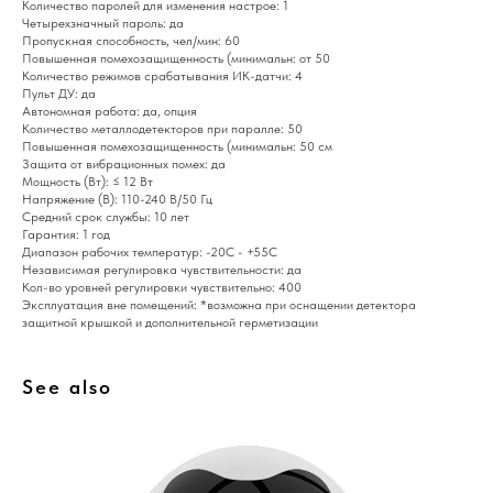
Количество паролей для изменения настрое: 1
Четырехзначный пароль: да
Пропускная способность, чел/мин: 60
Повышенная помехозащищенность (минимальн: от 50
Количество режимов срабатывания ИК-датчи: 4
Пульт ДУ: да
Автономная работа: да, опция
Количество металлодетекторов при паралле: 50
Повышенная помехозащищенность (минимальн: 50 см
Защита от вибрационных помех: да
Мощность (Вт): ≤ 12 Вт
Напряжение (В): 110-240 В/50 Гц
Средний срок службы: 10 лет
Гарантия: 1 год
Диапазон рабочих температур: -20С - +55С
Home
Catalog
Favorites
Cart
Независимая регулировка чувствительности: да
Кол-во уровней регулировки чувствительно: 400
Эксплуатация вне помещений: *возможна при оснащении детектора
защитной крышкой и дополнительной герметизации
See also