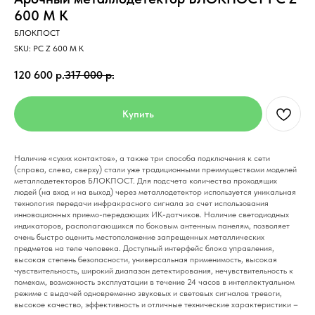
600 M K
БЛОКПОСТ
SKU:
PC Z 600 M K
120 600
р.
317 000
р.
Купить
Наличие «сухих контактов», а также три способа подключения к сети
(справа, слева, сверху) стали уже традиционными преимуществами моделей
металлодетекторов БЛОКПОСТ. Для подсчета количества проходящих
людей (на вход и на выход) через металлодетектор используется уникальная
технология передачи инфракрасного сигнала за счет использования
инновационных приемо-передающих ИК-датчиков. Наличие светодиодных
индикаторов, располагающихся по боковым антенным панелям, позволяет
очень быстро оценить местоположение запрещенных металлических
предметов на теле человека. Доступный интерфейс блока управления,
высокая степень безопасности, универсальная применимость, высокая
чувствительность, широкий диапазон детектирования, нечувствительность к
помехам, возможность эксплуатации в течение 24 часов в интеллектуальном
режиме с выдачей одновременно звуковых и световых сигналов тревоги,
высокое качество, эффективность и отличные технические характеристики –