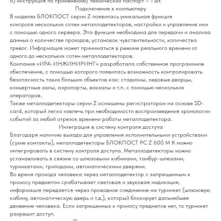
8) инструкция по применению/ технический паспорт – 1 шт.
Подключение к компьютеру
В моделях БЛОКПОСТ серии Z появилась уникальная функция
контроля нескольких сотен металлодетекторов, настройки и управления ими
с помощью одного сервера. Эта функция необходима для передачи и анализа
данных о количестве проходов, установок чувствительности, количества
тревог. Информация может приниматься в режиме реального времени от
одного до нескольких сотен металлодетекторов.
Компания «ИРА-ИНЖИНИРИНГ» разработала собственное программное
обеспечение, с помощью которого появилась возможность контролировать
безопасность таких больших объектов как: стадионы, ледовые дворцы,
концертные залы, аэропорты, вокзалы и т.п. с помощью нескольких
операторов.
Также металлодетекторы серии Z оснащены регистратором на основе SD-
card, который легко извлечь при необходимости воспроизведения хронологии
событий за любой отрезок времени работы металлодетектора.
Интеграция в систему контроля доступа
Благодаря наличию выхода для управления исполнительными устройствами
(сухие контакты), металлодетекторы БЛОКПОСТ РС Z 600 M K можно
интегрировать в систему контроля доступа. Металлодетекторы можно
устанавливать в связке со шлюзовыми кабинами, тамбур-шлюзами,
турникетами, триподами, автоматическими дверями.
Во время прохода человека через металлодетектор с запрещенным к
проносу предметом срабатывает световая и звуковая индикация,
информация передается через проводное соединение на турникет (шлюзовую
кабину, автоматическую дверь и т.д.), который блокирует дальнейшее
движение человека. Если запрещенных к проносу предметов нет, то турникет
разрешит доступ.