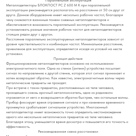
Параллельная эксплуатация
Металлодетекторы БЛОКПОСТ РС Z 600 M K при параллельной
эксплуатации рекомендуется располагать на расстоянии от 50 см друг от
друга. Данное оборудование имеет несколько рабочих частот, благодаря
чему снижаются взаимные помехи смежных металлодетекторов и
обеспечивается возможность параллельной эксплуатации. Рекомендуется
устанавливать разные значения рабочих частот для металлодетекторов
стоящих рядом друг с другом.
Расстояние параллельно эксплуатируемых металлодетекторов зависит от
уровня чувствительности и комбинации частот. Минимальное расстояние,
приемлемое для эксплуатации, определяется исходя из условий на месте
установки.
Принцип действия
Функционирование металлодетекторов основано на использовании
электромагнитного поля. Одна из стенок (антенн) устройства посылает
сигнал по направлению к другой стенке, которая этот сигнал принимает и
затем возвращает обратно. Как известно, электромагнитные волны через
металлические предметы не проходят.
При встрече с таким предметом, расположенным на теле человека,
проходящего сквозь арочный металлоискатель, одна из радиоволн
отражается от него и возвращается обратно быстрее, чем остальные волны.
Прибор фиксирует время отражения сигнала и при изменении временного
промежутка срабатывает сигнальное устройство. Многозонный
металлодетектор имеет возможность точно определить местонахождение
одного или нескольких металлических предметов на теле человека.
Благодаря этому, уменьшается время досмотра и повышается его точность и
эффективность.
Рекомендованная схема расстановки