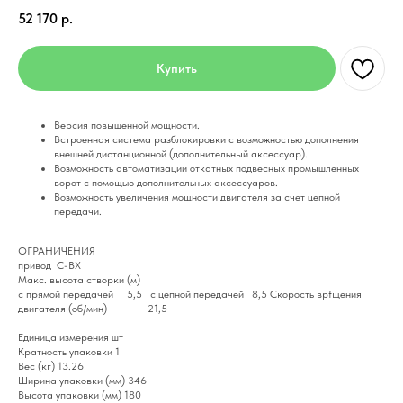
52 170
р.
Купить
Версия повышенной мощности.
Встроенная система разблокировки с возможностью дополнения
внешней дистанционной (дополнительный аксессуар).
Возможность автоматизации откатных подвесных промышленных
ворот с помощью дополнительных аксессуаров.
Возможность увеличения мощности двигателя за счет цепной
передачи.
ОГРАНИЧЕНИЯ
привод С-ВХ
Макс. высота створки (м)
с прямой передачей 5,5 с цепной передачей 8,5 Скорость врfщения
двигателя (об/мин) 21,5
Единица измерения шт
Кратность упаковки 1
Вес (кг) 13.26
Ширина упаковки (мм) 346
Высота упаковки (мм) 180