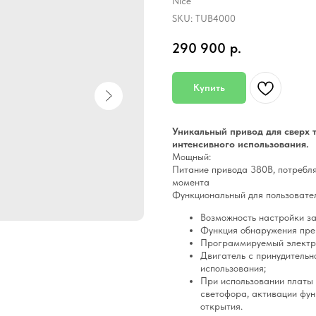
Nice
SKU:
TUB4000
290 900
р.
Купить
Уникальный привод для сверх 
интенсивного использования.
Мощный:
Питание привода 380В, потребл
момента
Функциональный для пользовате
Возможность настройки з
Функция обнаружения пре
Программируемый электро
Двигатель с принудительн
использования;
При использовании платы 
светофора, активации фун
открытия.