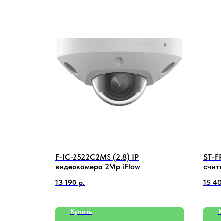
i US
F-IC-2522C2MS (2.8) IP
ST-F
видеокамера 2Mp iFlow
счит
13 190
р.
15 4
Купить