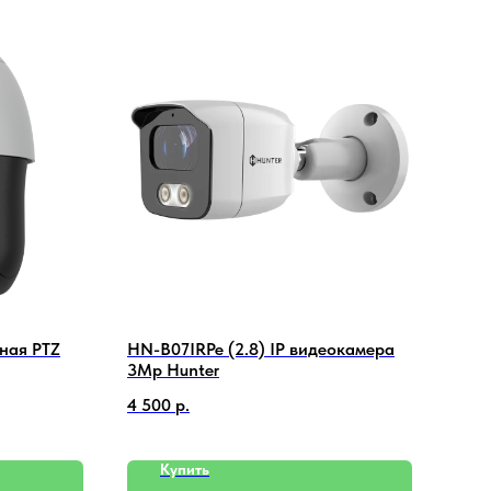
ная PTZ
HN-B07IRPe (2.8) IP видеокамера
ST-S
3Mp Hunter
кон
4 500
р.
1 90
Купить