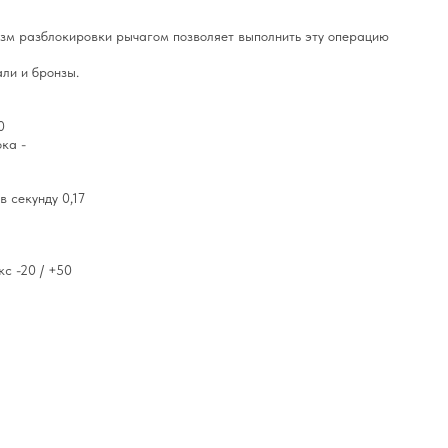
зм разблокировки рычагом позволяет выполнить эту операцию
ли и бронзы.
0
ока -
 секунду 0,17
с -20 / +50