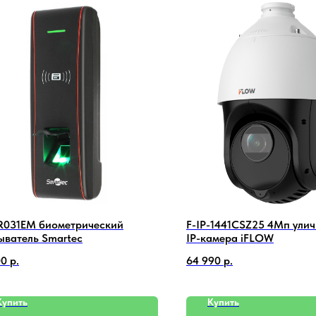
R031EM биометрический
F-IP-1441CSZ25 4Мп улич
ыватель Smartec
IP-камера iFLOW
00
р.
64 990
р.
Купить
Купить