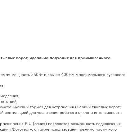
тяжелых ворот, идеально подходит для промышленного
яемая мощность 550Вт и свыше 400Нм максимального пускового
ля:
амедления;
пятствий;
механический тормоз для устранения инерции тяжелых ворот;
ой вентиляцией для увеличения рабочего цикла и интенсивности
расширения PIU (опция) появляется возможность подключения
кции «Фототест», а также использования режима частичного