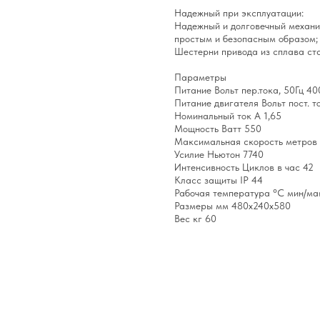
Надежный при эксплуатации:
Надежный и долговечный механи
простым и безопасным образом;
Шестерни привода из сплава ста
Параметры
Питание Вольт пер.тока, 50Гц 40
Питание двигателя Вольт пост. т
Номинальный ток А 1,65
Мощность Ватт 550
Максимальная скорость метров в
Усилие Ньютон 7740
Интенсивность Циклов в час 42
Класс защиты IP 44
Рабочая температура °C мин/мак
Размеры мм 480х240х580
Вес кг 60