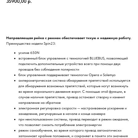
35900,00
р.
Купить
Направляющая рейка с ремнем обеспечивает тихую и надежную работу
.
Преимущества модели Spin23:
усилие 650N
встроенный блок управления с технологией BLUEBUS, позволяющей
подключить дополнительные устройства всего при помощи двух
проводов без соблюдения полярности
блок управления поддерживает технологии Opera и Solemyo
амперометрическая система обнаружения препятствий используется
для обнаружения возможных препятствий, которые могут возникнуть
во время нормального движения ворот. С помощью этой функции, в
случае наличия препятствия, привод остановит створку и изменит
направление на обратное
электронная регулировка скорости — настраиваемое ускорение и
замедление, регулируемые в начале и конце маневра
при неиспользовании системы, привод переходит в режим ожидания,
что позволяет снизить потребление электроэнергии
режим самообучения, во время которого привод автоматически
запоминает крайние положения, и сохраняет в памяти эти значения