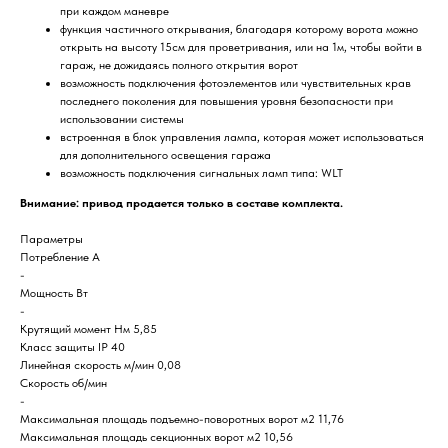
при каждом маневре
функция частичного открывания, благодаря которому ворота можно
открыть на высоту 15см для проветривания, или на 1м, чтобы войти в
гараж, не дожидаясь полного открытия ворот
возможность подключения фотоэлементов или чувствительных крав
последнего поколения для повышения уровня безопасности при
использовании системы
встроенная в блок управления лампа, которая может использоваться
для дополнительного освещения гаража
возможность подключения сигнальных ламп типа: WLT
Внимание: привод продается только в составе комплекта.
Параметры
Потребление А
-
Мощность Вт
-
Крутящий момент Нм 5,85
Класс защиты IP 40
Линейная скорость м/мин 0,08
Скорость об/мин
-
Максимальная площадь подъемно-поворотных ворот м2 11,76
Максимальная площадь секционных ворот м2 10,56