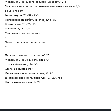
Максимальная высота секционных ворот м 2,4
Максимальная высота подъемно-поворотных ворот м 2,8
Усилие Н 650
Температура °C -20 - +50
Интенсивность работы циклов/сутки 50
Размеры мм 311x327x105
Вес привода кг 3,6
Home
Catalog
Favorites
Cart
Максимальный вес ворот кг
-
Диаметр выходного вала ворот
мм
-
Площадь секционных ворот, м²: 25
Максимальная мощность, Вт: 370
Крутящий момент, Нм: 50
Степень защиты: IP54
Интенсивность использования, %: 40
Диапазон рабочих температур, °С: -20…+55
Напряжение питания, В: 220