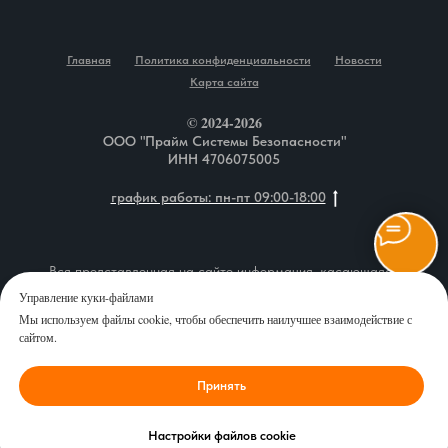
Главная
Политика конфиденциальности
Новости
Карта сайта
© 2024-2026
ООО "Прайм Системы Безопасности"
ИНН 4706075005
график работы: пн-пт 09:00-18:00
Вся представленная на сайте информация, касающаяся
описания товаров, технических характеристик, наличия на
Управление куки-файлами
складе, комплектаций, монтажа оборудования, а также
Мы используем файлы cookie, чтобы обеспечить наилучшее взаимодействие с
стоимости продукции и сервисного обслуживания, носит
сайтом.
информационный характер и ни при каких условиях не является
публичной офертой, определяемой положениями Статьи 437 (2)
Принять
Гражданского кодекса Российской Федерации. Перед
оформлением заказа рекомендуем уточнить у наших
специалистов интересующие Вас характеристики выбранных
Настройки файлов cookie