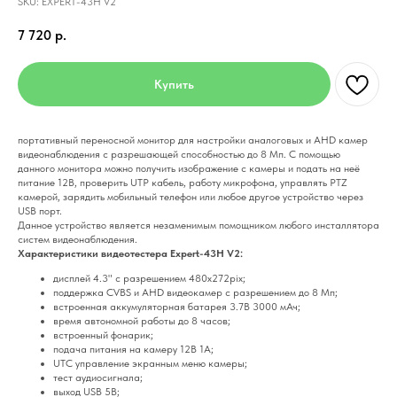
SKU:
EXPERT-43H V2
7 720
р.
Купить
портативный переносной монитор для настройки аналоговых и AHD камер
видеонаблюдения с разрешающей способностью до 8 Мп. С помощью
данного монитора можно получить изображение c камеры и подать на неё
питание 12В, проверить UTP кабель, работу микрофона, управлять PTZ
камерой, зарядить мобильный телефон или любое другое устройство через
USB порт.
Данное устройство является незаменимым помощником любого инсталлятора
систем видеонаблюдения.
Характеристики видеотестера Expert-43H V2:
дисплей 4.3" с разрешением 480х272pix;
поддержка CVBS и AHD видеокамер с разрешением до 8 Мп;
встроенная аккумуляторная батарея 3.7В 3000 мАч;
время автономной работы до 8 часов;
встроенный фонарик;
подача питания на камеру 12В 1А;
UTC управление экранным меню камеры;
тест аудиосигнала;
выход USB 5В;