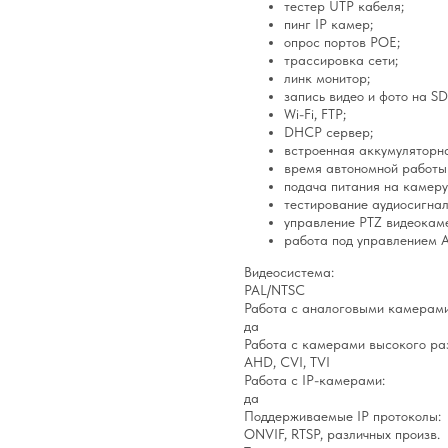
тестер UTP кабеля;
пинг IP камер;
опрос портов POE;
трассировка сети;
линк монитор;
запись видео и фото на SD
Wi-Fi, FTP;
DHCP сервер;
встроенная аккумуляторн
время автономной работы 
подача питания на камеру
тестирование аудиосигнал
управление PTZ видеокаме
работа под управлением A
Видеосистема:
PAL/NTSC
Работа с аналоговыми камерами
да
Работа с камерами высокого ра
AHD, CVI, TVI
Работа с IP-камерами:
да
Поддерживаемые IP протоколы:
ONVIF, RTSP, различных произв.