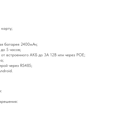
 карту;
ая батарея 2400мАч;
до 5 часов;
 от встроенного АКБ до 3А 12В или через POE;
а;
рой через RS485;
ndroid.
:
зрешения: