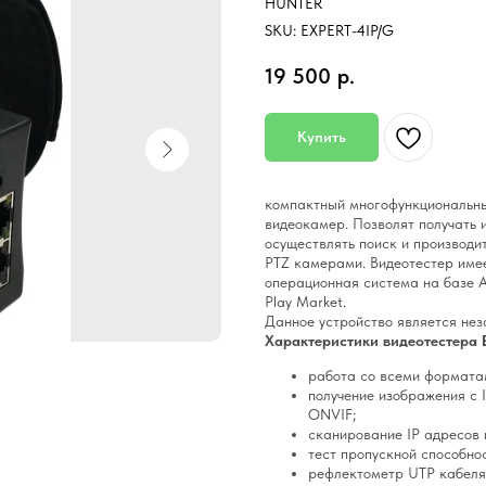
HUNTER
SKU:
EXPERT-4IP/G
19 500
р.
Купить
компактный многофункциональны
видеокамер. Позволят получать 
осуществлять поиск и производит
PTZ камерами. Видеотестер име
операционная система на базе A
Play Market.
Данное устройство является не
Характеристики видеотестера E
работа со всеми форматам
получение изображения с
ONVIF;
сканирование IP адресов 
тест пропускной способнос
рефлектометр UTP кабеля