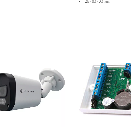
126×83×33 мм