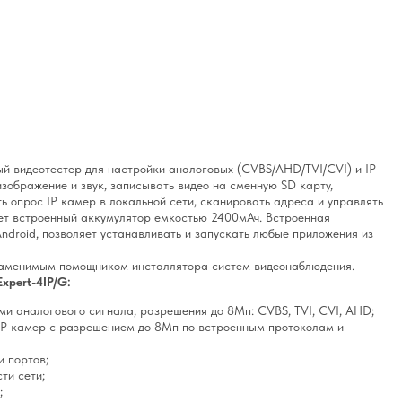
й видеотестер для настройки аналоговых (CVBS/AHD/TVI/CVI) и IP
изображение и звук, записывать видео на сменную SD карту,
ь опрос IP камер в локальной сети, сканировать адреса и управлять
ет встроенный аккумулятор емкостью 2400мАч. Встроенная
ndroid, позволяет устанавливать и запускать любые приложения из
заменимым помощником инсталлятора систем видеонаблюдения.
xpert-4IP/G:
и аналогового сигнала, разрешения до 8Мп: CVBS, TVI, CVI, AHD;
 IP камер с разрешением до 8Мп по встроенным протоколам и
и портов;
ти сети;
;