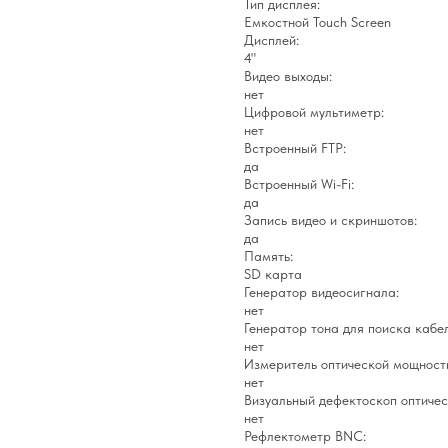
Тип дисплея:
Емкостной Touch Screen
Дисплей:
4"
Видео выходы:
нет
Цифровой мультиметр:
нет
Встроенный FTP:
да
Встроенный Wi-Fi:
да
Запись видео и скриншотов:
да
Память:
SD карта
Генератор видеосигнала:
нет
Генератор тона для поиска кабел
нет
Измеритель оптической мощност
нет
Визуальный дефектоскоп оптичес
нет
Рефлектометр BNC: