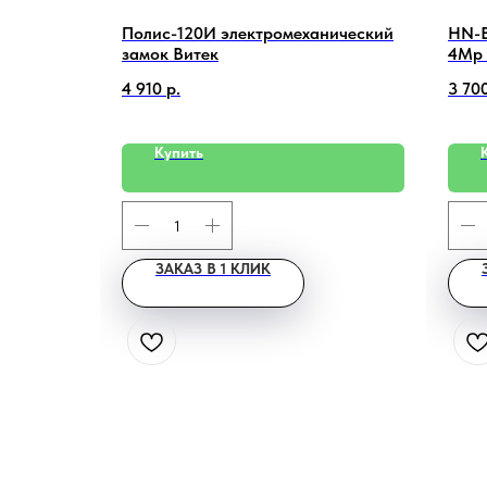
истратор
Полис-120И электромеханический
HN-B
замок Витек
4Mp 
4 910
р.
3 70
Купить
ЗАКАЗ В 1 КЛИК