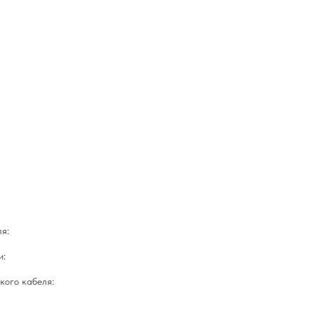
я:
и:
кого кабеля: