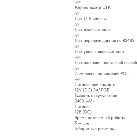
нет
Рефлектометр UTP:
да
Тест UTP кабеля:
да
Тест аудиосигнала:
да
Тест передачи данных по RS485:
да
Тест уровня видеосигнала:
нет
Тестирование пропускной способ
да
Измерение напряжения POE:
нет
Питание для камеры:
12V (DC) 3А/ POE
Ёмкость аккумулятора:
2400 мА*ч
Питание:
12В (DC)
Время автономной работы:
5 часов
Габаритные размеры: