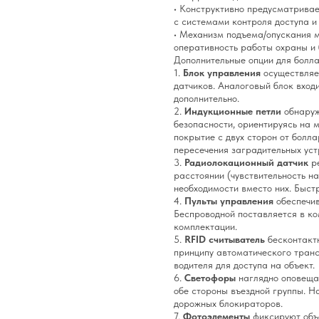
• Конструктивно предусматривае
с системами контроля доступа и
• Механизм подъема/опускания м
оперативность работы охраны и 
Дополнительные опции для болл
1.
Блок управления
осуществляет
датчиков. Аналоговый блок вход
дополнительно.
2.
Индукционные петли
обнаруж
безопасности, ориентируясь на 
покрытие с двух сторон от болл
пересечения заградительных уст
3.
Радиолокационный датчик
ре
расстоянии (чувствительность на
необходимости вместо них. Быст
4.
Пульты управления
обеспечив
Беспроводной поставляется в ко
комплектации.
5.
RFID считыватель
бесконтактн
принципу автоматического транс
водителя для доступа на объект.
6.
Светофоры
наглядно оповещаю
обе стороны въездной группы. 
дорожных блокираторов.
7.
Фотоэлементы
фиксируют объе