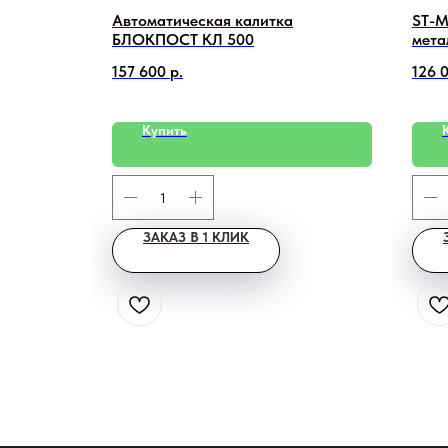
E2-IL-
Автоматическая калитка
ST-M
ая IP-
БЛОКПОСТ КЛ 500
мета
157 600
р.
126 
Купить
ЗАКАЗ В 1 КЛИК