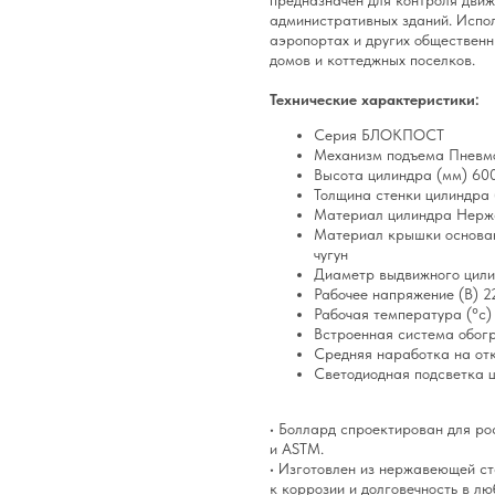
предназначен для контроля движ
административных зданий. Исполь
аэропортах и других обществен
домов и коттеджных поселков.
Технические характеристики:
Серия БЛОКПОСТ
Механизм подъема Пневм
Высота цилиндра (мм) 60
Толщина стенки цилиндра 
Материал цилиндра Нерж
Материал крышки основа
чугун
Диаметр выдвижного цили
Рабочее напряжение (В) 2
Рабочая температура (°c) 
Встроенная система обог
Средняя наработка на отк
Светодиодная подсветка 
• Боллард спроектирован для ро
и ASTM.
• Изготовлен из нержавеющей с
к коррозии и долговечность в лю