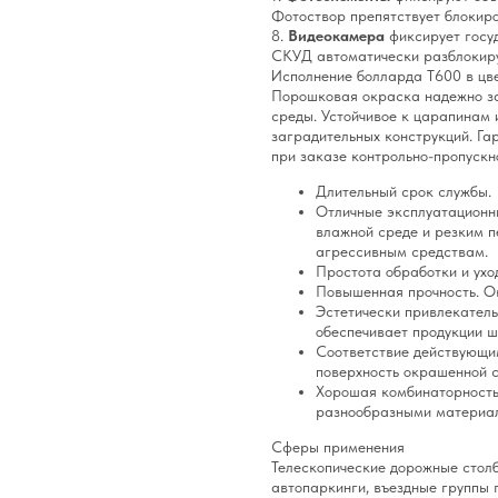
Фотоствор препятствует блокиро
8.
Видеокамера
фиксирует госу
СКУД автоматически разблокиру
Исполнение болларда Т600 в цв
Порошковая окраска надежно за
среды. Устойчивое к царапинам 
заградительных конструкций. Г
при заказе контрольно-пропускн
Длительный срок службы.
Отличные эксплуатационны
влажной среде и резким 
агрессивным средствам.
Простота обработки и ухо
Повышенная прочность. О
Эстетически привлекатель
обеспечивает продукции 
Соответствие действующим
поверхность окрашенной с
Хорошая комбинаторность
разнообразными материал
Сферы применения
Телескопические дорожные сто
автопаркинги, въездные группы 