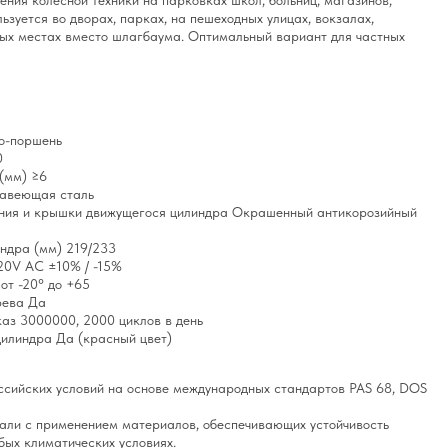
ения колесной техники на парковках школ, больниц, магазинов,
зуется во дворах, парках, на пешеходных улицах, вокзалах,
ных местах вместо шлагбаума. Оптимальный вариант для частных
о-поршень
0
(мм) ≥6
авеющая сталь
ния и крышки движущегося цилиндра Окрашенный антикорозийный
ндра (мм) 219/233
20V AC ±10% / -15%
от -20° до +65
рева Да
аз 3000000, 2000 циклов в день
цилиндра Да (красный цвет)
ссийских условий на основе международных стандартов PAS 68, DOS
тали с применением материалов, обеспечивающих устойчивость
бых климатических условиях.