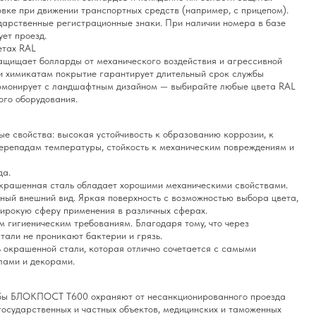
вке при движении транспортных средств (например, с прицепом).
дарственные регистрационные знаки. При наличии номера в базе
ет проезд.
етах RAL
щищает болларды от механического воздействия и агрессивной
и химикатам покрытие гарантирует длительный срок службы
армонирует с ландшафтным дизайном — выбирайте любые цвета RAL
ого оборудования.
е свойства: высокая устойчивость к образованию коррозии, к
перепадам температуры, стойкость к механическим повреждениям и
да.
крашенная сталь обладает хорошими механическими свойствами.
ный внешний вид. Яркая поверхность с возможностью выбора цвета,
широкую сферу применения в различных сферах.
 гигиеническим требованиям. Благодаря тому, что через
тали не проникают бактерии и грязь.
 окрашенной стали, которая отлично сочетается с самыми
ами и декорами.
лбы БЛОКПОСТ T600 охраняют от несанкционированного проезда
государственных и частных объектов, медицинских и таможенных