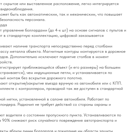
т скрытое или выставленное расположение, легко интегрируется
 видеонаблюдения.
ожет быть как автоматическим, так и механическим, что повышает
безопасность персонала.
арда
 управление боллардами (до 4-х шт) на основе сигналов с пультов и
ит в стандартную комплектацию, цифровой заказывается
ивают наличие транспорта непосредственно перед столбами
массу металла объекта. Магнитные контуры монтируются в дорожное
ардов. Дополнительно исключают поднятие столбов в момент
ройств.
гистрирует приближающийся объект (и его размеры) на большем
страивается), чем индукционные петли, и устанавливается по
рый монтаж без вскрытия дорожного полотна.
ают открытие/закрытие въезда вручную из автомобиля или с КПП.
мплекте с контроллером, проводной так же доступен в стандартной
ой метки, установленной в салоне автомобиля. Работает по
пондера. Радиочип не требует действий со стороны охраны и
т водителя о состоянии пропускного пункта. Устанавливаются по
На 90% снижают риск случайного повреждения автотранспорта и
кты вблизи линии боллардов и покидание им области защиты.