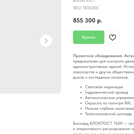
БЛОКПОСТ
SKU:
ГБТ600С
855 300
р.
Купить
Проектное оборудование. Актуа
предназначен для контроля движ
административных зданий. Исполь
аэропортах и других обществен
домов и коттеджных поселков.
Световая индикация
Гидравлический привод
Автоматическое управлен
Окраска по палитре RAL
Низкая глубина залегания
Телескопический цилиндр
Боллард БЛОКПОСТ Т600 — траф
и оперативного регулирования 