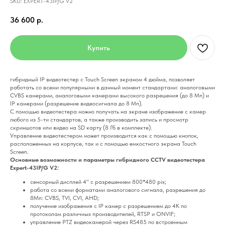
SKU:
EXPERT-43IP/G V2
36 600
р.
Купить
гибридный IP видеотестер с Touch Screen экраном 4 дюйма, позволяет
работать со всеми популярными в данный момент стандартами: аналоговыми
CVBS камерами, аналоговыми камерами высокого разрешения (до 8 Мп) и
IP камерами (разрешение видеосигнала до 8 Мп).
С помощью видеотестера можно получать на экране изображение с камер
любого из 5-ти стандартов, а также производить запись и просмотр
скриншотов или видео на SD карту (8 Гб в комплекте).
Управление видеотестером может производится как с помощью кнопок,
расположенных на корпусе, так и с помощью емкостного экрана Touch
Screen.
Основные возможности и параметры гибридного CCTV видеотестера
Expert-43IP/G V2:
сенсорный дисплей 4" с разрешением 800*480 pix;
работа со всеми форматами аналогового сигнала, разрешения до
8Мп: CVBS, TVI, CVI, AHD;
получение изображения с IP камер с разрешением до 4K по
протоколам различных производителей, RTSP и ONVIF;
управление PTZ видеокамерой через RS485 по встроенным