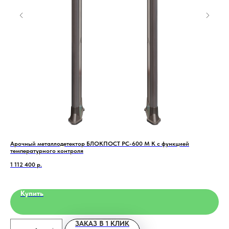
Арочный металлодетектор БЛОКПОСТ PC-600 M K с функцией
F-N
температурного контроля
25 
1 112 400
р.
Купить
ЗАКАЗ В 1 КЛИК