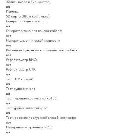
Запись видео и скриншотов:
да
Память:
SD карта (8Гб в комплекте)
Генератор видеосигнала:
да
Генератор тона для поиска кабеля:
нет
Измеритель оптической мощности:
нет
Визуальный дефектоскоп оптического кабеля:
нет
Рефлектометр BNC:
нет
Рефлектометр UTP:
да
Тест UTP кабеля:
да
Тест аудиосигнала:
да
Тест передачи данных по RS485:
да
Тест уровня видеосигнала:
да
Тестирование пропускной способности сети:
нет
Измерение напряжения POE:
да