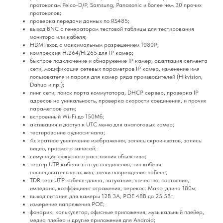
протоколам Pelco-D/P, Samsung, Panasonic и более чем 30 прочих
протоколов;
проверка передачи данных по RS485;
выход BNC с генератором тестовой таблицы для тестирования
монитора или кабеля;
HDMI вход с максимальным разрешением 1080P;
компрессия H.264/H.265 для IP камер;
быстрое подключение и обнаружение IP камер, адаптация сегмента
сети, модификация сетевых параметров IP камер, изменение имя
пользователя и пароля для камер ряда производителей (Hikvision,
Dahua и пр.);
пинг сети, поиск порта коммутатора, DHCP сервер, проверка IP
адресов на уникальность, проверка скорости соединения, и прочих
параметров сети;
встроенный Wi-Fi до 150Мб;
активация и доступ к UTC меню для аналоговых камер;
тестирование аудиосигнала;
4х кратное увеличение изображения, запись скроиншотов, запись
видео, просмотр записей;
симуляция фокусного расстояния объектива;
тестер UTP кабеля-статус соединения, тип кабеля,
последовательность жил, точки повреждения кабеля;
TDR тест UTP кабеля-длина, затухание, качество, состояние,
импеданс, коэффициент отражения, перекос. Макс. длина 180м;
выход питания для камеры 12В 3А, POE 48В до 25.5Вт;
измерение напряжения POE;
фонарик, калькулятор, офисные приложения, музыкальный плейер,
медиа плейер и другие приложения для Android;