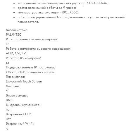
встроенный литий-полимерный аккумулятор 7.4В 4000мАч;
время автономной работы до 9 часов;
температура эксплуатации -10С…+50С;
работа под управлением Android, возможность установки приложений
пользователя.
Видеосистема:
PAL/NTSC
Работа с аналоговыми камерами:
да
Работа с камерами высокого разрешения:
AHD, CVI, TVI
Работа с IP-камерами:
да
Поддерживаемые IP протоколы:
ONVIF, RTSP, различных произв.
Тип дисплея:
Емкостной Touch Screen
Дисплей:
4"
Видео выходы:
BNC
Цифровой мультиметр:
нет
Встроенный FTP:
нет
Встроенный Wi-Fi:
да