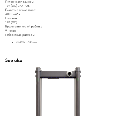
Питание для камеры:
12V (DC) 3А/ POE
Ёмкость аккумулятора:
4000 мА*ч
Питание:
12В (DC)
Время автономной работы:
9 часов
Габаритные размеры:
204×123×38 мм
See also
Home
Catalog
Favorites
Cart