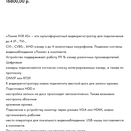
16800,00
р.
Купить
«Линия XVR 4S» – это мультиформатный видеорегистратор для подключения
до 4 IP-, TVI-,
CVI-, CVBS-, AHD-камер и до 4 аналоговых микрофонов. Лицензии системы
видеонаблюдения «Линия» в комплекте.
Устройство поддерживает работу 99 % камер различных производителей.
Цифровые
камеры подключаются согласно списку интегрированных камер, а также по
протоколу
ONVIF или RTSP.
К видеорегистратору можно подключить жесткий диск для записи архива.
Подготовка HDD и
настройка записи на диск происходят автоматически. Также возможно
настроить облачное
хранение архива.
Подключив к устройству монитор через разъем VGA или HDMI, можно
организовать рабочее
место оператора для локального видеонаблюдения. USB-мышь поставляется
в комплекте.
При локальном просмотре нет проигрывания назад.