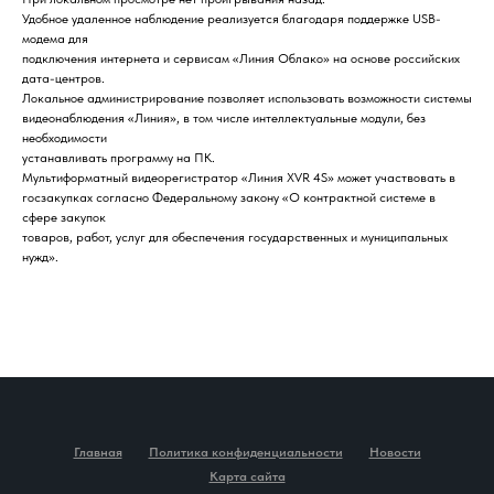
Удобное удаленное наблюдение реализуется благодаря поддержке USB-
модема для
подключения интернета и сервисам «Линия Облако» на основе российских
дата-центров.
Локальное администрирование позволяет использовать возможности системы
видеонаблюдения «Линия», в том числе интеллектуальные модули, без
необходимости
устанавливать программу на ПК.
Мультиформатный видеорегистратор «Линия XVR 4S» может участвовать в
госзакупках согласно Федеральному закону «О контрактной системе в
Home
Catalog
Favorites
Cart
сфере закупок
товаров, работ, услуг для обеспечения государственных и муниципальных
нужд».
Главная
Политика конфиденциальности
Новости
Карта сайта