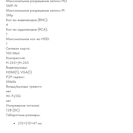
Максимальное разрешение записи HD:
5MP-N
Максимальное разрешение записи IP:
5Mp
Кол-во видеовходов (BNC):
4
Кол-во аудиовходов (RCA):
1
Максимальное кол-во HDD:
1
Сетевая карта:
100 Mbit
Компрессия:
H.265+/H.265
Видеовыходы:
HDMI(1), VGA(1)
P2P сервис:
XMeYe
Входы/выходы тревоги:
нет
Wi-Fi/3G:
нет
Напряжение питания:
12В (DC)
Габаритные размеры:
210×210×47 мм