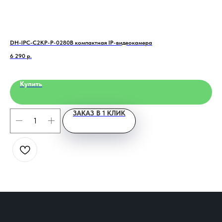
DH-IPC-C2KP-P-0280B компактная IP-видеокамера
БВД
6 290
р.
14 
Купить
ЗАКАЗ В 1 КЛИК