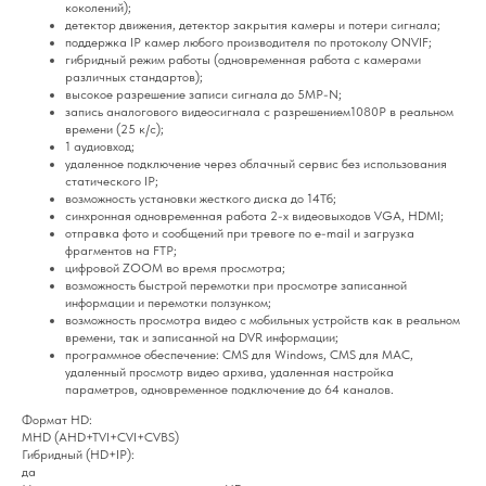
коколений);
детектор движения, детектор закрытия камеры и потери сигнала;
поддержка IP камер любого производителя по протоколу ONVIF;
гибридный режим работы (одновременная работа с камерами
различных стандартов);
высокое разрешение записи сигнала до 5MP-N;
запись аналогового видеосигнала с разрешением1080P в реальном
времени (25 к/с);
1 аудиовход;
удаленное подключение через облачный сервис без использования
статического IP;
возможность установки жесткого диска до 14Тб;
синхронная одновременная работа 2-х видеовыходов VGA, HDMI;
отправка фото и сообщений при тревоге по e-mail и загрузка
фрагментов на FTP;
цифровой ZOOM во время просмотра;
возможность быстрой перемотки при просмотре записанной
информации и перемотки ползунком;
возможность просмотра видео с мобильных устройств как в реальном
времени, так и записанной на DVR информации;
программное обеспечение: CMS для Windows, CMS для MAC,
удаленный просмотр видео архива, удаленная настройка
параметров, одновременное подключение до 64 каналов.
Формат HD:
MHD (AHD+TVI+CVI+CVBS)
Гибридный (HD+IP):
да