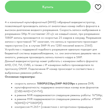
Купить
4-х канальный мультиформатный (MHD) гибридный видеорегистратор,
позволяющий производить запись от аналоговых камер любого формата в
высоком диапазоне входного разрешения. Скорость записи изображения в
разрешении 5Mp-N составляет 20 к/с на каждый канал, при разрешении
1080P запись производится со скоростью 25 кадров в секунду. Разрешение
записи с приставкой "N" означает, что запись в горизонтали происходит
чересстрочно (т.е. в случае 5MP-N это 1280 пикселей вместо 2560).
Устройства с поддержкой подобного разрешения идеально подходят для
бюджетной системы видеонаблюдения, т.к. они значительно дешевле чем их
аналоги, умеющие производить запись полного кадра в 5MP.
Данный видеорегистратор может работать с камерами любого формата:
AHD, CVI, TVI, CVBS, а также с IP камерами любого производителя по
протоколу ONVIF. Подключение IP камер происходит в соответствии с
выбранным режимом работы.
Основные параметры:
скорость записи:
1080P@25fps/5MP-N@20fps
в режиме DVR;
мультиформатность: поддержка аналоговых камер всех форматов
(CVBS+AHD+CVI+TVI);
в режиме NVR поддерживаются следующие режимы работы: 16*5Mp;
в режиме HVR поддерживаются следующие режимы работы: 4*5MP-
N(MHD)+2*1080P(IP);
компрессия H.265+ (совместима с алгоритмами предыдущих