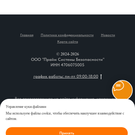
Главная
Политика конфиденциальности
Новости
Карта сайта
© 2024-2026
ООО "Прайм Системы Безопасности"
ИНН 4706075005
график работы: пн-пт 09:00-18:00
Вся представленная на сайте информация, касающаяся
описания товаров, технических характеристик, наличия на
Управление куки-файлами
складе, комплектаций, монтажа оборудования, а также
Мы используем файлы cookie, чтобы обеспечить наилучшее взаимодействие с
стоимости продукции и сервисного обслуживания, носит
сайтом.
информационный характер и ни при каких условиях не является
публичной офертой, определяемой положениями Статьи 437 (2)
Принять
Гражданского кодекса Российской Федерации. Перед