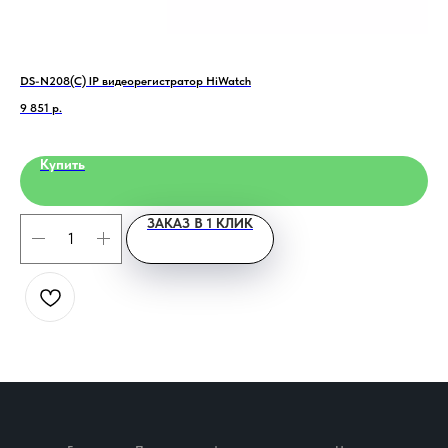
DS-N208(C) IP видеорегистратор HiWatch
C-B
9 851
р.
46 
Купить
ЗАКАЗ В 1 КЛИК