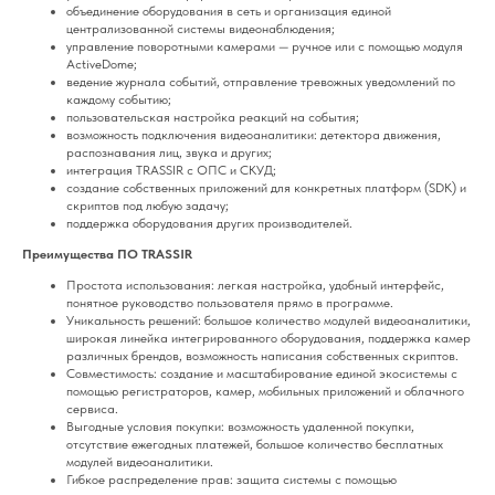
объединение оборудования в сеть и организация единой
централизованной системы видеонаблюдения;
управление поворотными камерами — ручное или с помощью модуля
ActiveDome;
ведение журнала событий, отправление тревожных уведомлений по
каждому событию;
пользовательская настройка реакций на события;
возможность подключения видеоаналитики: детектора движения,
распознавания лиц, звука и других;
интеграция TRASSIR с ОПС и СКУД;
создание собственных приложений для конкретных платформ (SDK) и
скриптов под любую задачу;
поддержка оборудования других производителей.
Преимущества ПО TRASSIR
Простота использования: легкая настройка, удобный интерфейс,
понятное руководство пользователя прямо в программе.
Уникальность решений: большое количество модулей видеоаналитики,
широкая линейка интегрированного оборудования, поддержка камер
различных брендов, возможность написания собственных скриптов.
Совместимость: создание и масштабирование единой экосистемы с
помощью регистраторов, камер, мобильных приложений и облачного
сервиса.
Выгодные условия покупки: возможность удаленной покупки,
отсутствие ежегодных платежей, большое количество бесплатных
модулей видеоаналитики.
Гибкое распределение прав: защита системы с помощью