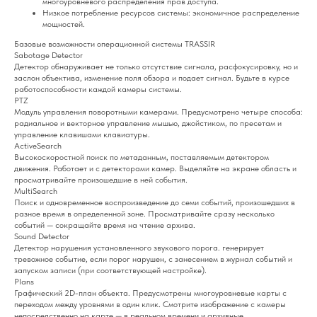
многоуровневого распределения прав доступа.
Низкое потребление ресурсов системы: экономичное распределение
мощностей.
Базовые возможности операционной системы TRASSIR
Sabotage Detector
Детектор обнаруживает не только отсутствие сигнала, расфокусировку, но и
заслон объектива, изменение поля обзора и подает сигнал. Будьте в курсе
работоспособности каждой камеры системы.
PTZ
Модуль управления поворотными камерами. Предусмотрено четыре способа:
радиальное и векторное управление мышью, джойстиком, по пресетам и
управление клавишами клавиатуры.
ActiveSearch
Высокоскоростной поиск по метаданным, поставляемым детектором
движения. Работает и с детекторами камер. Выделяйте на экране область и
просматривайте произошедшие в ней события.
MultiSearch
Поиск и одновременное воспроизведение до семи событий, произошедших в
разное время в определенной зоне. Просматривайте сразу несколько
событий — сокращайте время на чтение архива.
Sound Detector
Детектор нарушения установленного звукового порога. генерирует
тревожное событие, если порог нарушен, с занесением в журнал событий и
запуском записи (при соответствующей настройке).
Plans
Графический 2D-план объекта. Предусмотрены многоуровневые карты с
переходом между уровнями в один клик. Смотрите изображение с камеры
непосредственно на карте — в реальном времени и архивные.