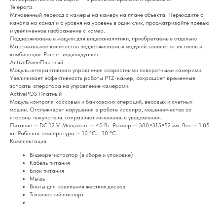
Teleports
Мгновенный переход с камеры на камеру на плане объекта. Переходите с
канала на канал и с уровня на уровень в один клик, просматривайте превью
и увеличенное изображение с камер.
Поддерживаемые модули для видеоаналитики, приобретаемые отдельно
Максимальное количество поддерживаемых модулей зависит от их типов и
комбинации. Расчет индивидуален.
ActiveDomeПлатный
Модуль интерактивного управления скоростными поворотными камерами.
Увеличивает эффективность работы PTZ-камер, сокращает временные
затраты оператора на управление камерами.
ActivePOS Платный
Модуль контроля кассовых и банковских операций, весовых и счетных
машин. Отслеживает нарушения в работе кассира, мошенничество со
стороны покупателя, отправляет мгновенные уведомления.
Питание — DC 12 V. Мощность — 40 Вт. Размер — 380×315×52 мм. Вес — 1.85
кг. Рабочая температура — 10 °C… 30 °C.
Комплектация
Видеорегистратор (в сборе и упаковке)
Кабель питания
Блок питания
Мышь
Винты для крепления жестких дисков
Технический паспорт