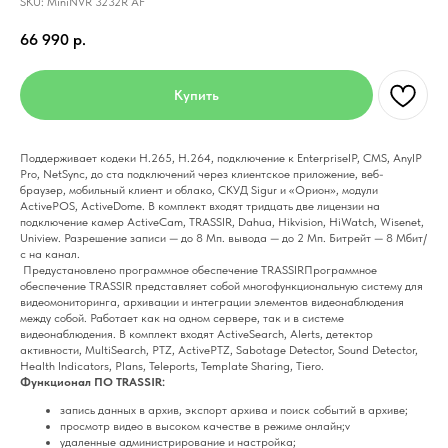
SKU:
MiniNVR 3232R AF
66 990
р.
Купить
Поддерживает кодеки H.265, Н.264, подключение к EnterpriseIP, CMS, AnyIP
Pro, NetSync, до ста подключений через клиентское приложение, веб-
браузер, мобильный клиент и облако, СКУД Sigur и «Орион», модули
ActivePOS, ActiveDome. В комплект входят тридцать две лицензии на
подключение камер ActiveCam, TRASSIR, Dahua, Hikvision, HiWatch, Wisenet,
Uniview. Разрешение записи — до 8 Мп. вывода — до 2 Мп. Битрейт — 8 Мбит/
с на канал.
Предустановлено программное обеспечение TRASSIRПрограммное
обеспечение TRASSIR представляет собой многофункциональную систему для
видеомониторинга, архивации и интеграции элементов видеонаблюдения
между собой. Работает как на одном сервере, так и в системе
видеонаблюдения. В комплект входят ActiveSearch, Alerts, детектор
активности, MultiSearch, PTZ, ActivePTZ, Sabotage Detector, Sound Detector,
Health Indicators, Plans, Teleports, Template Sharing, Tiero.
Функционал ПО TRASSIR:
запись данных в архив, экспорт архива и поиск событий в архиве;
просмотр видео в высоком качестве в режиме онлайн;v
удаленные администрирование и настройка;