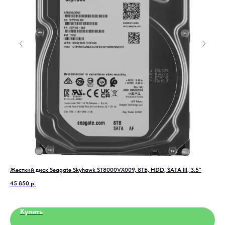
Жесткий диск Seagate Skyhawk ST8000VX009, 8ТБ, HDD, SATA III, 3.5"
Мон
45 850
р.
2 3
Home
Catalog
Favorites
Cart
Купить