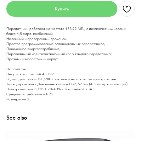
Купить
Передатчики работают на частоте 433,92 МГц, с динамическим кодом и
более 4,5 млрд. комбинаций.
Надежный и проверенный временем:
Простое программирование дополнительных передатчиков;
Пониженное энергопотребление;
Персональный идентификационный код у каждого передатчика;
Прочный износостойкий корпус.
Параматры
Несущая частота мА 433.92
Радиус действия м 150/200 с антенной на открытом пространстве
Тип кодирования - Динамический код FloR, 52 бит (4.5 млрд. комбинаций)
Электропитание В 12В + 20-40% с батарейкой 23А
Среднее потребление мА 25
Размеры мм 25
See also