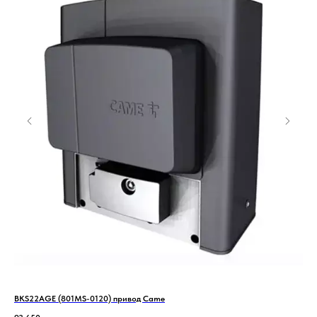
BKS22AGE (801MS-0120) привод Came
HN-