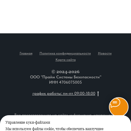
Home
Catalog
Favorites
Cart
Главная
Политика конфиденциальности
Новости
Карта сайта
© 2024-2026
ООО "Прайм Системы Безопасности"
ИНН 4706075005
график работы: пн-пт 09:00-18:00
Вся представленная на сайте информация, касающаяся
описания товаров, технических характеристик, наличия на
Управление куки-файлами
складе, комплектаций, монтажа оборудования, а также
Мы используем файлы cookie, чтобы обеспечить наилучшее