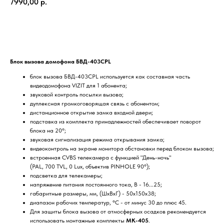
7990,00
р.
Купить
Блок вызова домофона БВД-403CPL
блок вызова БВД-403CPL используется как составная часть
видеодомофона VIZIT для 1 абонента;
звуковой контроль посылки вызова;
дуплексная громкоговорящая связь с абонентом;
дистанционное открытие замка входной двери;
подставка из комплекта принадлежностей обеспечивает поворот
блока на 20°;
звуковая сигнализация режима открывания замка;
видеоконтроль на экране монитора обстановки перед блоком вызова;
встроенная CVBS телекамера с функцией "День-ночь"
(PAL, 700 TVL, 0 Lux, объектив PINHOLE 90°);
подсветка для телекамеры;
напряжение питания постоянного тока, В - 16...25;
габаритные размеры, мм, (ШхВхГ) - 50х150х38;
диапазон рабочих температур, °C - от минус 30 до плюс 45.
Для защиты блока вызова от атмосферных осадков рекомендуется
использовать монтажные комплекты
МK-405
.