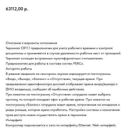
63112,00
р.
Купить
Описание и варианты исполнения
Терминал CR11.1 предназначен для учета рабочего времени и контроля
дисциплины и применяется в случае удаленности рабочих мест от проходной.
Терминал оснащен встроенным мультиформатным считывателем.
Предназначен для работы в составе систем PERCo.
Алгоритм работы
В режиме ожидания на сенсорном экране индицируются пиктограммы
«Вход», «Выход», «Баланс» и «Отсутствие», текущее время. При
предъявлении идентификатора дисплей отображает время входа/выхода и
ФИО владельца, сообщает об ошибочных действиях.
При нажатии на пиктограмму «Отсутствие» сотрудник может выбрать
причину, по которой покидает офис в рабочее время. При нажатии на
пиктограмму «Баланс» сотрудник видит время, потраченное на опоздания и
уходы раньше, которое нужно отработать. Настройки системы и назначение
прав доступа можно осуществлять прямо в терминале.
Интерфейс
Контроллер подключается к сети по интерфейсу Ethernet. Web-интерфейс