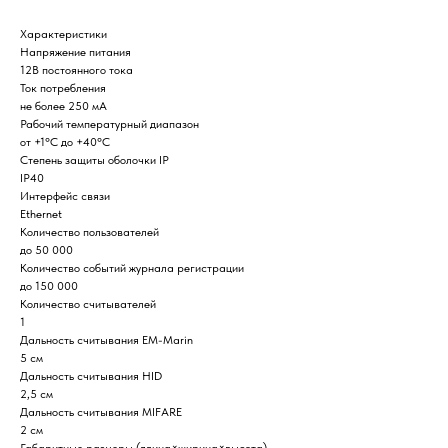
Характеристики
Напряжение питания
12В постоянного тока
Ток потребления
не более 250 мА
Рабочий температурный диапазон
от +1°C до +40°C
Степень защиты оболочки IP
IP40
Интерфейс связи
Ethernet
Количество пользователей
Home
Catalog
Favorites
Cart
до 50 000
Количество событий журнала регистрации
до 150 000
Количество считывателей
1
Дальность считывания EM-Marin
5 см
Дальность считывания HID
2,5 см
Дальность считывания MIFARE
2 см