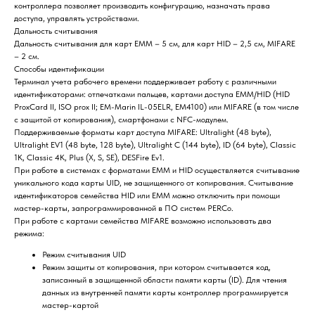
контроллера позволяет производить конфигурацию, назначать права
доступа, управлять устройствами.
Дальность считывания
Дальность считывания для карт EMM – 5 см, для карт HID – 2,5 см, MIFARE
– 2 см.
Способы идентификации
Терминал учета рабочего времени поддерживает работу с различными
идентификаторами: отпечатками пальцев, картами доступа EMM/HID (HID
ProxCard II, ISO prox II; EM-Marin IL-05ELR, ЕМ4100) или MIFARE (в том числе
с защитой от копирования), смартфонами с NFC-модулем.
Поддерживаемые форматы карт доступа MIFARE: Ultralight (48 byte),
Ultralight EV1 (48 byte, 128 byte), Ultralight C (144 byte), ID (64 byte), Classic
1K, Classic 4K, Plus (X, S, SE), DESFire Ev1.
При работе в системах с форматами EMM и HID осуществляется считывание
уникального кода карты UID, не защищенного от копирования. Считывание
идентификаторов семейства HID или EMM можно отключить при помощи
мастер-карты, запрограммированной в ПО систем PERCo.
При работе с картами семейства MIFARE возможно использовать два
режима:
Режим считывания UID
Режим защиты от копирования, при котором считывается код,
записанный в защищенной области памяти карты (ID). Для чтения
данных из внутренней памяти карты контроллер программируется
мастер-картой