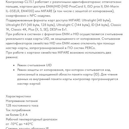
Контроллер CL15.1 работает с различными идентификаторами: отпечатками
пальцев, картами доступа EMM/HID (HID ProxCard II, ISO prox II; EM-Marin
IL-05ELR, ЕМ4100) или MIFARE (в том числе с защитой от копирования),
смартфонами с NFC-модулем.
Поддерживаемые форматы карт доступа MIFARE: Ultralight (48 byte),
Ultralight EV1 (48 byte, 128 byte), Ultralight C (144 byte), ID (64 byte), Classic
1K, Classic 4K, Plus (X, S, SE), DESFire Ev1.
При работе в системах с форматами EMM и HID осуществляется считывание
уникального кода карты UID, не защищенного от копирования. Считывание
идентификаторов семейства HID или EMM можно отключить при помощи
мастер-карты, запрограммированной в ПО систем PERCo.
При работе с картами семейства MIFARE возможно использовать два
режима:
Режим считывания UID
Режим защиты от копирования, при котором считывается код,
записанный в защищенной области памяти карты (ID). Для чтения
данных из внутренней памяти карты контроллер программируется
мастер-картой
Характеристики
Напряжение питания
12В постоянного тока
Ток потребления
не более 0,4 A
Рабочий температурный диапазон
от -10°C до +40°C
Степень защиты оболочки IP