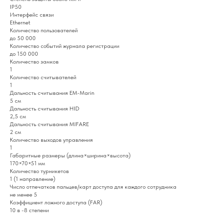
IP50
Интерфейс связи
Ethernet
Количество пользователей
до 50 000
Количество событий журнала регистрации
до 150 000
Количество замков
1
Количество считывателей
1
Дальность считывания EM-Marin
5 см
Дальность считывания HID
2,5 см
Дальность считывания MIFARE
2 см
Количество выходов управления
1
Габаритные размеры (длина×ширина×высота)
170×70×51 мм
Количество турникетов
1 (1 направление)
Число отпечатков пальцев/карт доступа для каждого сотрудника
не менее 5
Коэффициент ложного доступа (FAR)
10 в -8 степени