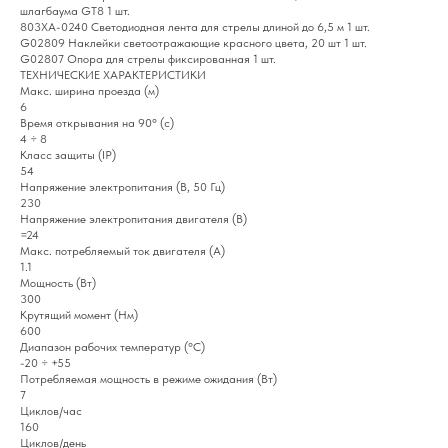
шлагбаума GT8 1 шт.
803XA-0240 Светодиодная лента для стрелы длиной до 6,5 м 1 шт.
G02809 Наклейки светоотражающие красного цвета, 20 шт 1 шт.
G02807 Опора для стрелы фиксированная 1 шт.
ТЕХНИЧЕСКИЕ ХАРАКТЕРИСТИКИ
Макс. ширина проезда (м)
6
Время открывания на 90° (с)
4 ÷ 8
Класс защиты (IP)
54
Напряжение электропитания (В, 50 Гц)
230
Напряжение электропитания двигателя (В)
=24
Макс. потребляемый ток двигателя (A)
1.1
Мощность (Вт)
300
Крутящий момент (Нм)
600
Диапазон рабочих температур (°C)
-20 ÷ +55
Потребляемая мощность в режиме ожидания (Вт)
7
Циклов/час
160
Циклов/день