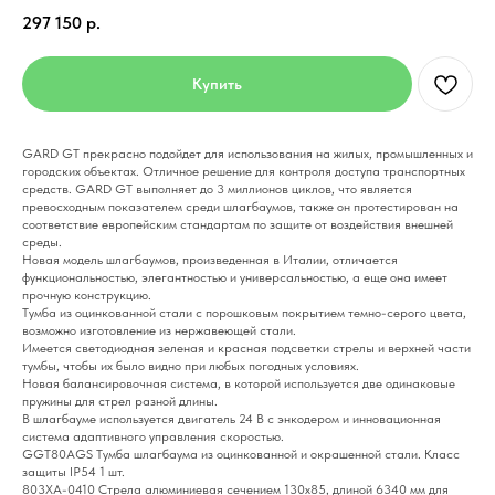
297 150
р.
Купить
GARD GT прекрасно подойдет для использования на жилых, промышленных и
городских объектах. Отличное решение для контроля доступа транспортных
средств. GARD GT выполняет до 3 миллионов циклов, что является
превосходным показателем среди шлагбаумов, также он протестирован на
соответствие европейским стандартам по защите от воздействия внешней
среды.
Новая модель шлагбаумов, произведенная в Италии, отличается
функциональностью, элегантностью и универсальностью, а еще она имеет
прочную конструкцию.
Тумба из оцинкованной стали с порошковым покрытием темно-серого цвета,
возможно изготовление из нержавеющей стали.
Имеется светодиодная зеленая и красная подсветки стрелы и верхней части
тумбы, чтобы их было видно при любых погодных условиях.
Новая балансировочная система, в которой используется две одинаковые
пружины для стрел разной длины.
В шлагбауме используется двигатель 24 В с энкодером и инновационная
система адаптивного управления скоростью.
GGT80AGS Тумба шлагбаума из оцинкованной и окрашенной стали. Класс
защиты IP54 1 шт.
803XA-0410 Стрела алюминиевая сечением 130х85, длиной 6340 мм для