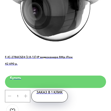
Home
Catalog
Favorites
Cart
F-IC-2786CSZ4 (2.8-12) IP видеокамера 8Mp iFlow
Кон
42 690
р.
1 6
Купить
ЗАКАЗ В 1 КЛИК