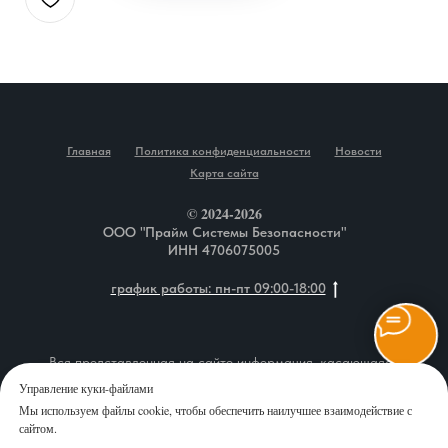
Главная
Политика конфиденциальности
Новости
Карта сайта
© 2024-2026
ООО "Прайм Системы Безопасности"
ИНН 4706075005
график работы: пн-пт 09:00-18:00
Вся представленная на сайте информация, касающаяся
описания товаров, технических характеристик, наличия на
Управление куки-файлами
складе, комплектаций, монтажа оборудования, а также
Мы используем файлы cookie, чтобы обеспечить наилучшее взаимодействие с
стоимости продукции и сервисного обслуживания, носит
сайтом.
информационный характер и ни при каких условиях не является