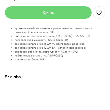
Купить
вухканальный блок питания с раздельным питанием замка и
домофона / видеодомофона VIZIT;
напряжение переменного тока, В (50-60 Hz) ~220+22-33;
потребляемая мощность, ВА, не более 30;
выходное напряжение 18V/0,7A нестабилизированное;
выходное напряжение 12V/0,6A нестабилизированное;
диапазон рабочих температур от +1°С до + 40°С;
габаритные размеры, мм 165х90х60;
масса, кг, не более 0,9.
See also