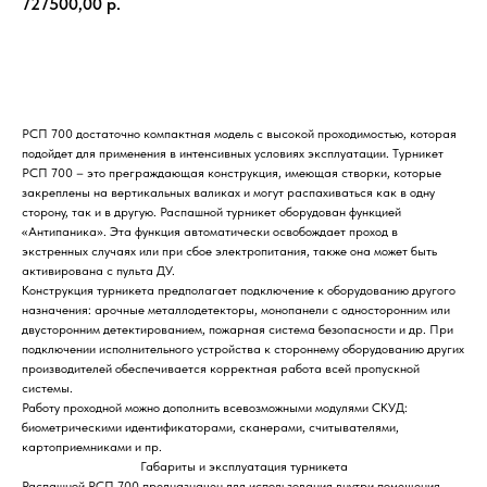
727500,00
р.
Купить
РСП 700 достаточно компактная модель с высокой проходимостью, которая
подойдет для применения в интенсивных условиях эксплуатации. Турникет
РСП 700 – это преграждающая конструкция, имеющая створки, которые
закреплены на вертикальных валиках и могут распахиваться как в одну
сторону, так и в другую. Распашной турникет оборудован функцией
«Антипаника». Эта функция автоматически освобождает проход в
экстренных случаях или при сбое электропитания, также она может быть
активирована с пульта ДУ.
Конструкция турникета предполагает подключение к оборудованию другого
назначения: арочные металлодетекторы, монопанели с односторонним или
двусторонним детектированием, пожарная система безопасности и др. При
подключении исполнительного устройства к стороннему оборудованию других
производителей обеспечивается корректная работа всей пропускной
системы.
Работу проходной можно дополнить всевозможными модулями СКУД:
биометрическими идентификаторами, сканерами, считывателями,
картоприемниками и пр.
Габариты и эксплуатация турникета
Распашной РСП 700 предназначен для использования внутри помещения.