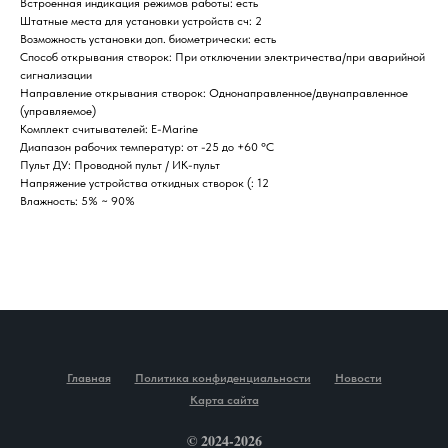
Встроенная индикация режимов работы: есть
Штатные места для установки устройств сч: 2
Возможность установки доп. биометрически: есть
Способ открывания створок: При отключении электричества/при аварийной
сигнализации
Направление открывания створок: Однонаправленное/двунаправленное
(управляемое)
Комплект считывателей: E-Marine
Диапазон рабочих температур: от -25 до +60 °C
Пульт ДУ: Проводной пульт / ИК-пульт
Напряжение устройства откидных створок (: 12
Влажность: 5% ~ 90%
Главная
Политика конфиденциальности
Новости
Карта сайта
© 2024-2026