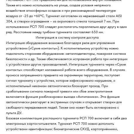
Также его можно использовать на улице, создав условия непрямого
воздействия атмосферных осадков и при рекомендуемой температуре
воздуха от -25 до +60°С. Турникет изготовлен из нержавеющей стали AISI
304, а створки ограждения – из акрилового стекла толщиной 7 мм. При
использовании РСП 700 следует располагать параллельно друг другу в один
ряд. Расстояние между тумбами турникета составляет 650 мм.
Интеграция в систему контроля доступа
Интеграция оборудования возможна благодаря реле для управления
устройствами («Сухие контакты»). К исполнительному устройству можно
подключить стороннее оборудование: металлодетекторы, пожарная система
безопасности и др. Также обеспечивается исправная работа при интеграции
с устройствами других производителей. Интеграция турникета через «Сухие
контакты» способствует налаженной работе всего оборудования. В случаях
проноса запрещенного предмета на охраняемую территорию, поступает
сигнал турникету с устройства, которое зафиксировало нарушение, и
исполнительный механизм автоматически блокирует проход. При
срабатывании сигнала пожарной тревоги или сбое электропитания
включается функция разблокировки выхода «Антипаника». Эта функция
автоматически реагирует в экстренных случаях и открывает створки для
свободного передвижения людей. Также она может быть активирована с
пульта ДУ.
Базовая комплектация распашного турникета РСП 700 включает в себя два
электронных картосчитывателя. Турникет РСП 700 можно дополнить
устройствами идентификации: биометрические СКУД, картоприёмники,