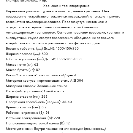
сканеры штрих-кода и пр.
Хранение и транспортировка
Деревянная упаковка турникета имеет надежные крепления. Она
предохраняет устройство от различных повреждений, а также от прямого
воздействия атмосферных осадков. Перевозку турникетов можно
осуществлять в гермокабинах самолетов, автомобильным и
железнодорожным транспортом. Согласно правилам перевозки, хранения и
эксплуатации грузов следует предохранить оборудование от прямого
воздействия влаги, пыли и различных атмосферных осадков.
Внешние габариты (мм) ДхШхВ: 1500х150х980
Ширина прохода (мм): 600
Габариты упаковки (мм) ДхШхВ: 1580х280х1030
Масса нетто (кг): 62
Масса брутто (кг): 82
Режим "антипаника": автоматический/ручной
Материал корпуса: нержавеющая сталь AISI 304
Материал створок: Закаленное стекло
Интерфейс управления: Сухой контакт
Ширина створки (мм): 265
Пропускная способность (чел/мин): 35-40
Home
Catalog
Favorites
Cart
Время открытия (сек): 0,2
Рабочее напряжение (В): 24
Источник электропитания (В): 220
Напряжение индикаторной лампы (В): 12
Место установки: Внутри помещения или снаружи (под навесом)