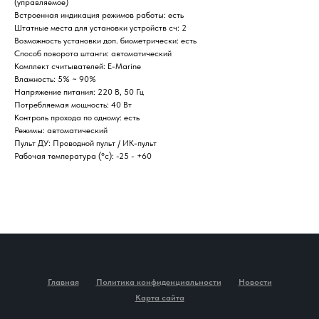
(управляемое)
Встроенная индикация режимов работы: есть
Штатные места для установки устройств сч: 2
Возможность установки доп. биометрически: есть
Способ поворота штанги: автоматический
Комплект считывателей: E-Marine
Влажность: 5% ~ 90%
Напряжение питания: 220 В, 50 Гц
Потребляемая мощность: 40 Вт
Контроль прохода по одному: есть
Режимы: автоматический
Пульт ДУ: Проводной пульт / ИК-пульт
Рабочая температура (°c): -25 - +60
Главная
Политика конфиденциальности
Новости
Карта сайта