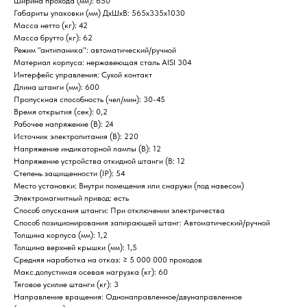
Ширина прохода (мм): 650
Габариты упаковки (мм) ДхШхВ: 565х335х1030
Масса нетто (кг): 42
Масса брутто (кг): 62
Режим "антипаника": автоматический/ручной
Материал корпуса: нержавеющая сталь AISI 304
Интерфейс управления: Сухой контакт
Длина штанги (мм): 600
Пропускная способность (чел/мин): 30-45
Время открытия (сек): 0,2
Рабочее напряжение (В): 24
Источник электропитания (В): 220
Напряжение индикаторной лампы (В): 12
Напряжение устройства откидной штанги (В: 12
Степень защищенности (IP): 54
Место установки: Внутри помещения или снаружи (под навесом)
Электромагнитный привод: есть
Способ опускания штанги: При отключении электричества
Способ позиционирования запирающей штанг: Автоматический/ручной
Толщина корпуса (мм): 1,2
Толщина верхней крышки (мм): 1,5
Home
Catalog
Favorites
Cart
Средняя наработка на отказ: ≥ 5 000 000 проходов
Макс.допустимая осевая нагрузка (кг): 60
Тяговое усилие штанги (кг): 3
Направление вращения: Однонаправленное/двунаправленное