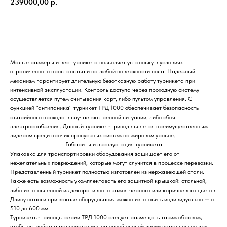
239000,00
р.
Купить
Малые размеры и вес турникета позволяет установку в условиях
ограниченного простанства и на любой поверхности пола. Надежный
механизм гарантирует длительную безотказную работу турникета при
интенсивной эксплуатации. Контроль доступа через проходную систему
осуществляется путем считывания карт, либо пультом управления. С
функцией "антипаника" турникет ТРД 1000 обеспечивает безопасность
аварийного прохода в случае экстренной ситуации, либо сбоя
электроснабжения. Данный турникет-трипод является преимущественным
лидером среди прочих пропускных систем на мировом уровне.
Габариты и эксплуатация турникета
Упаковка для транспортировки оборудования защищает его от
нежелательных повреждений, которые могут случится в процессе перевозки.
Представленный турникет полностью изготовлен из нержавеющей стали.
Также есть возможность укомплектовать его защитной крышкой: стальной,
либо изготовленной из декоративного камня черного или коричневого цветов.
Длину штанги при заказе оборудования можно изготовить индивидуально — от
510 до 600 мм.
Турникеты-триподы серии ТРД 1000 следует размещать таким образом,
чтобы устройства располагались на одной осевой линии параллельно друг