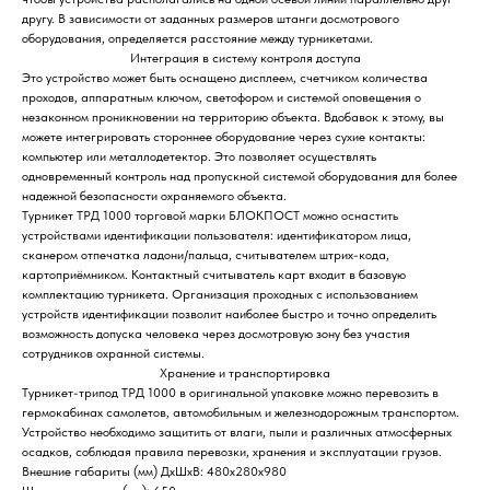
другу. В зависимости от заданных размеров штанги досмотрового
оборудования, определяется расстояние между турникетами.
Интеграция в систему контроля доступа
Это устройство может быть оснащено дисплеем, счетчиком количества
проходов, аппаратным ключом, светофором и системой оповещения о
незаконном проникновении на территорию объекта. Вдобавок к этому, вы
можете интегрировать стороннее оборудование через сухие контакты:
компьютер или металлодетектор. Это позволяет осуществлять
одновременный контроль над пропускной системой оборудования для более
надежной безопасности охраняемого объекта.
Турникет ТРД 1000 торговой марки БЛОКПОСТ можно оснастить
устройствами идентификации пользователя: идентификатором лица,
сканером отпечатка ладони/пальца, считывателем штрих-кода,
картоприёмником. Контактный считыватель карт входит в базовую
комплектацию турникета. Организация проходных с использованием
устройств идентификации позволит наиболее быстро и точно определить
возможность допуска человека через досмотровую зону без участия
сотрудников охранной системы.
Хранение и транспортировка
Турникет-трипод ТРД 1000 в оригинальной упаковке можно перевозить в
гермокабинах самолетов, автомобильным и железнодорожным транспортом.
Устройство необходимо защитить от влаги, пыли и различных атмосферных
осадков, соблюдая правила перевозки, хранения и эксплуатации грузов.
Внешние габариты (мм) ДхШхВ: 480х280х980