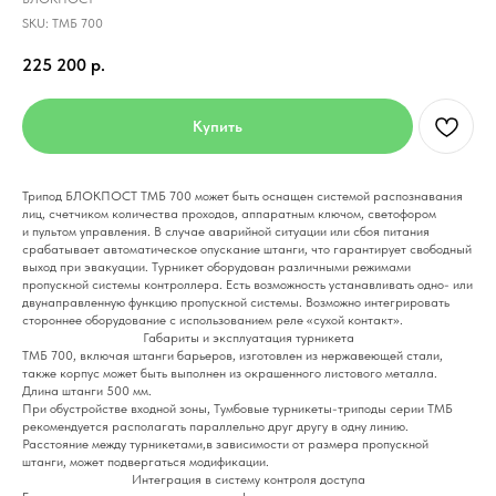
SKU:
ТМБ 700
225 200
р.
Купить
Трипод БЛОКПОСТ ТМБ 700 может быть оснащен системой распознавания
лиц, счетчиком количества проходов, аппаратным ключом, светофором
и пультом управления. В случае аварийной ситуации или сбоя питания
срабатывает автоматическое опускание штанги, что гарантирует свободный
выход при эвакуации. Турникет оборудован различными режимами
пропускной системы контроллера. Есть возможность устанавливать одно- или
двунаправленную функцию пропускной системы. Возможно интегрировать
стороннее оборудование с использованием реле «сухой контакт».
Габариты и эксплуатация турникета
ТМБ 700, включая штанги барьеров, изготовлен из нержавеющей стали,
также корпус может быть выполнен из окрашенного листового металла.
Длина штанги 500 мм.
При обустройстве входной зоны, Тумбовые турникеты-триподы серии ТМБ
рекомендуется располагать параллельно друг другу в одну линию.
Расстояние между турникетами,в зависимости от размера пропускной
штанги, может подвергаться модификации.
Интеграция в систему контроля доступа