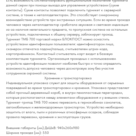
Есть возможность систематизировать функциональное назначение турникета
данной серии при помощи выхода для управления устройствами (сухие
контакты). Сухие контакты позволяют подключить турникет к серверной
системе, а также к металлодетекторам. Это способствует синхронному
взаимодействию устройств при экстренных ситуациях. Если во время прохода
человека через металлодетектор сработала звуковая и световая индикация
из-за наличия нелегального предмета, то пропускная система на остальных
устройствах, подключенных к общему серверу, заблокирует проход.
Турникет ТМБ 700 торговой марки БЛОКПОСТ можно оснастить
устройствами идентификации пользователя: идентификатором лица,
сканером отпечатка ладони/пальца, считывателем штрих-кода,
картоприёмником. Контактный считыватель карт входит в базовую
комплектацию турникета. Организация проходных с использованием
устройств идентификации позволит наиболее быстро и точно определить
возможность допуска человека через досмотровую зону без участия
сотрудников охранной системы.
Хранение и транспортировка
Индивидуальная упаковка служит для защиты оборудования от серьезных
повреждений во время транспортировки и хранения. Упаковка представляет
собой прочный деревянный короб, а внутри пенопластовые перегородки,
которые располагаются между элементами оборудования и у внешних стенок.
Турникет-трипод ТМБ 700 можно перевозить в гермокабинах самолетов,
автомобильным и железнодорожным транспортом. Устройство необходимо
защитить от влаги, пыли и различных атмосферных осадков, соблюдая
правила перевозки, хранения и эксплуатации грузов.
Внешние габариты (мм) ДхШхВ: 940х260х980
Ширина прохода (мм): 550