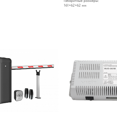
Габаритные размеры:
161×62×62 мм