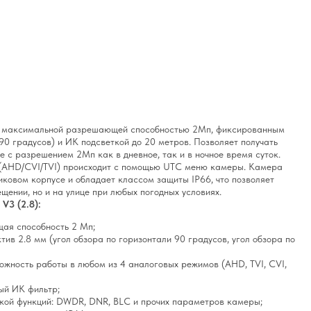
 максимальной разрешающей способностью 2Мп, фиксированным
90 градусов) и ИК подсветкой до 20 метров. Позволяет получать
 с разрешением 2Мп как в дневное, так и в ночное время суток.
(AHD/CVI/TVI) происходит с помощью UTC меню камеры. Камера
ковом корпусе и обладает классом защиты IP66, что позволяет
ещении, но и на улице при любых погодных условиях.
V3 (2.8):
ая способность 2 Мп;
ив 2.8 мм (угол обзора по горизонтали 90 градусов, угол обзора по
ожность работы в любом из 4 аналоговых режимов (AHD, TVI, CVI,
ый ИК фильтр;
кой функций: DWDR, DNR, BLC и прочих параметров камеры;