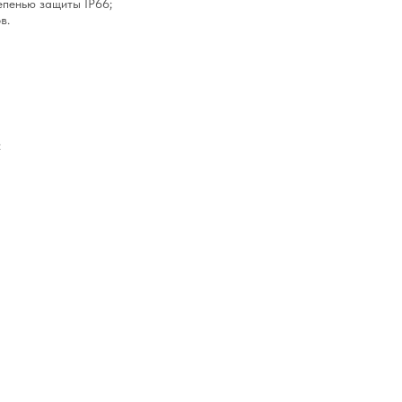
епенью защиты IP66;
в.
: