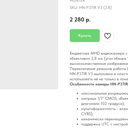
HUNTER
SKU:
HN-P37IR V3 (2.8)
2 280
р.
Купить
Бюджетная MHD видеокамера с
объективом 2,8 мм (угол обзора 
высококачественное изображение
Переключение режимов работы 
HN-P37IR V3 выполнена в пласти
использовать её не только в пом
Особенности камеры HN-P37IR 
максимальная разрешающ
матрица 1/3" CMOS, объект
диагонали 102 градуса);
мультиформатность - возм
CVBS);
механически перемещаем
поддержка UTC с настрой