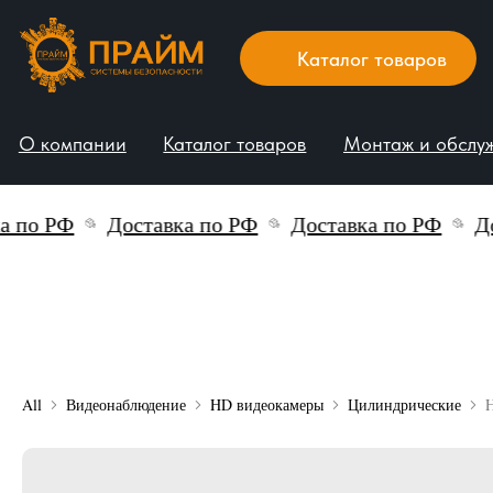
Каталог товаров
О компании
Каталог товаров
Монтаж и обслуживани
по РФ
Доставка по РФ
Доставка по РФ
Дост
All
Видеонаблюдение
HD видеокамеры
Цилиндрические