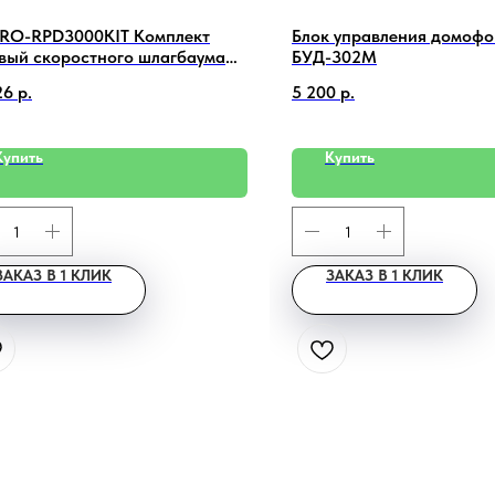
RO-RPD3000KIT Комплект
Блок управления домоф
вый скоростного шлагбаума
БУД-302М
ла 3м
26
р.
5 200
р.
Купить
Купить
ЗАКАЗ В 1 КЛИК
ЗАКАЗ В 1 КЛИК