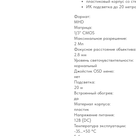
пластиковый корпус со ст
ИК подсветка до 20 метро
Формат:
MHD
Матрица:
1/3" CMOS
Максимальное разрешение:
2 Мп
Фокусное расстояние объектива
2.8 мм
Уровень светочувствительности:
нормальный
Джойстик OSD меню:
нет
Подсветка:
20 м
Встроенный обогрев:
да
Материал корпуса:
пластик
Напряжение питания:
12В (DC)
Температура эксплуатации:
-35…+50 °С