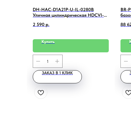
DH-HAC-D1A21P-U-IL-0280B
BR-P
Уличная цилиндрическая HDCVI-
базо
видеокамера Dahua
стре
2 590
р.
88 6
Купить
ЗАКАЗ В 1 КЛИК