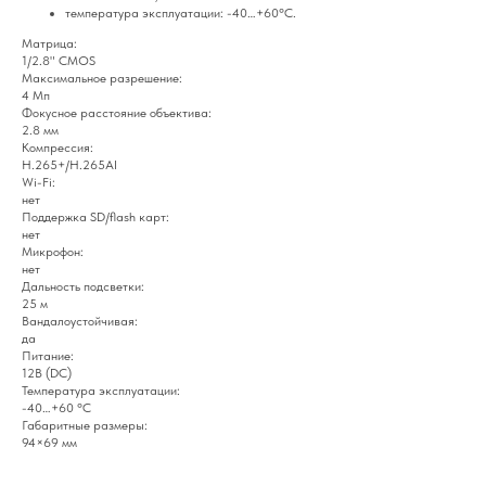
температура эксплуатации: -40…+60°С.
Матрица:
1/2.8" CMOS
Максимальное разрешение:
4 Мп
Фокусное расстояние объектива:
2.8 мм
Компрессия:
H.265+/H.265AI
Wi-Fi:
нет
Поддержка SD/flash карт:
нет
Микрофон:
нет
Дальность подсветки:
25 м
Вандалоустойчивая:
да
Питание:
12В (DC)
Температура эксплуатации:
-40…+60 °С
Габаритные размеры:
94×69 мм