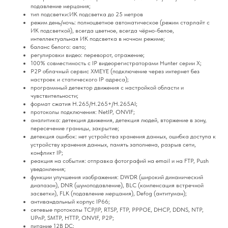
подавление мерцания;
тип подсветки:ИК подсветка до 25 метров
режим день/ночь: полноцветное автоматическое (режим старлайт с
ИК подсветкой), всегда цветное, всегда чёрно-белое,
интеллектуальная ИК подсветка в ночном режиме;
баланс белого: авто;
регулировки видео: переворот, отражение;
100% совместимость с IP видеорегистраторами Hunter серии X;
P2P облачный сервис XMEYE (подключение через интернет без
настроек и статического IP адреса);
программный детектор движения с настройкой области и
чувствительности;
формат сжатия H.265/H.265+/H.265AI;
протоколы подключения: NetIP, ONVIF;
аналитика: детекция движения, детекция людей, вторжение в зону,
пересечение границы, закрытие;
детекция ошибок: нет устройства хранения данных, ошибка доступа к
устройству хранения данных, память заполнена, разрыв сети,
конфликт IP;
реакция на события: отправка фотографий на email и на FTP, Push
уведомления;
функции улучшения изображения: DWDR (широкий динамический
диапазон), DNR (шумоподавление), BLC (компенсация встречной
засветки), FLK (подавление мерцания), Defog (антитуман);
антивандальный корпус IP66;
сетевые протоколы TCP/IP, RTSP, FTP, PPPOE, DHCP, DDNS, NTP,
UPnP, SMTP, HTTP, ONVIF, P2P;
питание 12В DC;