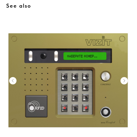
See also
Home
Catalog
Favorites
Cart