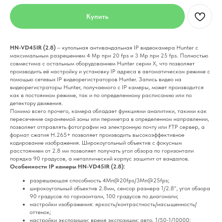
Купить
HN-VD45IR (2.8)
– купольная антивандальная IP видеокамера Hunter с
максимальным разрешением 4 Mp при 20 fps и 3 Mp при 25 fps. Полностью
совместима с остальным оборудованием Hunter серии X, что позволяет
производить её настройку и установку IP адреса в автоматическом режиме с
помощью сетевых IP видеорегистраторов Hunter. Запись видео на
видеорегистраторы Hunter, получаемого с IP камеры, может производится
как в постоянном режиме, так и по определенному расписанию или по
детектору движения.
Помимо всего прочего, камера обладает функциями аналитики, такими как
пересечение охраняемой зоны или периметра в определенном направлении,
позволяет отправлять фотографии на электронную почту или FTP сервер, а
формат сжатия H.265+ позволяет производить высокоэффективное
кодирование изображения. Широкоугольный объектив с фокусным
расстоянием от 2.8 мм позволяет получать угол обзора по горизонтали
порядка 90 градусов, а металлический корпус защитит от вандалов.
Особенности IP камеры HN-VD45IR (2.8):
разрешающая способность 4Мп@20fps/3Мп@25fps;
широкоугольный объектив 2.8мм, сенсор размера 1/2.8", угол обзора
90 градусов по горизонтали, 100 градусов по диагонали;
настройки изображения: яркость/контрастность/насыщенность/
оттенок;
настройки экспозиции: время экспозиции: авто, 1/50-1/10000;