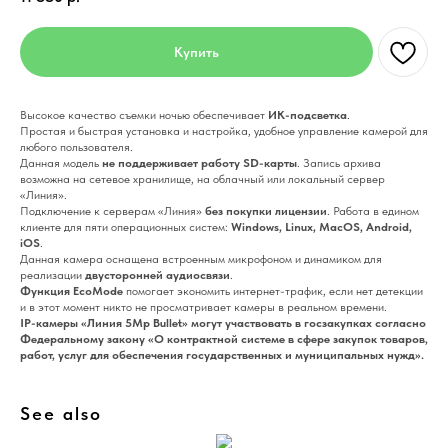
Купить
Высокое качество съемки ночью обеспечивает
ИК-подсветка
.
Простая и быстрая установка и настройка, удобное управление камерой для
любого пользователя.
Данная модель
не поддерживает работу SD-карты
. Запись архива
возможна на сетевое хранилище, на облачный или локальный сервер
«Линия».
Подключение к серверам «Линия»
без покупки лицензии
. Работа в едином
клиенте для пяти операционных систем:
Windows, Linux, MacOS, Android,
iOS
.
Данная камера оснащена встроенным микрофоном и динамиком для
реализации
двусторонней аудиосвязи
.
Функция EcoMode
помогает экономить интернет-трафик, если нет детекции
и в этот момент никто не просматривает камеры в реальном времени.
IP-камеры «Линия 5Mp Bullet» могут участвовать в госзакупках согласно
Федеральному закону «О контрактной системе в сфере закупок товаров,
работ, услуг для обеспечения государственных и муниципальных нужд».
See also