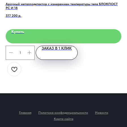
Арочный металлодетектор с измерением температуры тела БЛОКПОСТ
QL-
PC И 18
983
Home
Catalog
Favorites
Cart
517 200
р.
Купить
ЗАКАЗ В 1 КЛИК
Главная
Политика конфиденциальности
Новости
Карта сайта