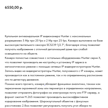
6550,00
р.
Купить
Купольная антивандальная IP видеокамера Hunter с максимальным
разрешением 5 Mp при 20 fps и 2 Mp при 25 fps. Камера выполнена на базе
высокочувствительного сенсора SC5239 1/2.7", благодаря этому позволяет
получать изображение с отличной детализацией даже при слабой
освещенности на объекте.
Камера полностью совместима с остальным оборудованием Hunter серии X,
что позволяет производить ее настройку и установку IP адреса в
автоматическом режиме с помощью сетевых IP видеорегистраторов Hunter.
Запись видео на видеорегистраторы Hunter, получаемого с IP камеры, может
производится как в постоянном режиме, так и по определенному расписанию
или по детектору движения.
Помимо всего прочего, камера
обладает функциями аналитики, такими как
пересечение охраняемой зоны или периметра в определенном направлении,
позволяет отправлять фотографии на электронную почту или FTP сервер, а
формат сжатия H.265 позволяет производить высокоэффективное
кодирование изображения. Широкоугольный объектив с фокусным
расстоянием 2.8мм позволяет регулировать получать угол обзора по