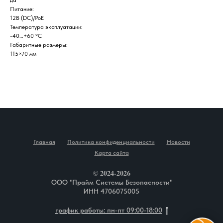
да
Питание:
12В (DC)/PoE
Температура эксплуатации:
-40…+60 °С
Габаритные размеры:
115×70 мм
Главная
Политика конфиденциальности
Новости
Карта сайта
© 2024-2026
ООО "Прайм Системы Безопасности"
ИНН 4706075005
график работы: пн-пт 09:00-18:00