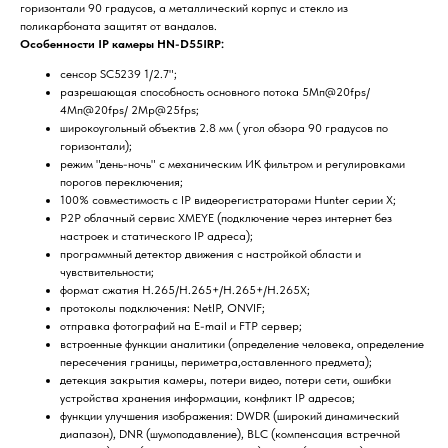
горизонтали 90 градусов, а металлический корпус и стекло из
поликарбоната защитят от вандалов.
Особенности IP камеры HN-D55IRP:
сенсор SC5239 1/2.7";
разрешающая способность основного потока 5Мп@20fps/
4Мп@20fps/ 2Mp@25fps;
широкоугольный объектив 2.8 мм ( угол обзора 90 градусов по
горизонтали);
режим "день-ночь" с механическим ИК фильтром и регулировками
порогов переключения;
100% совместимость с IP видеорегистраторами Hunter серии X;
P2P облачный сервис XMEYE (подключение через интернет без
настроек и статического IP адреса);
программный детектор движения с настройкой области и
чувствительности;
формат сжатия H.265/H.265+/H.265+/H.265X;
протоколы подключения: NetIP, ONVIF;
отправка фотографий на E-mail и FTP сервер;
встроенные функции аналитики (определение человека, определение
пересечения границы, периметра,оставленного предмета);
детекция закрытия камеры, потери видео, потери сети, ошибки
устройства хранения информации, конфликт IP адресов;
функции улучшения изображения: DWDR (широкий динамический
диапазон), DNR (шумоподавление), BLC (компенсация встречной