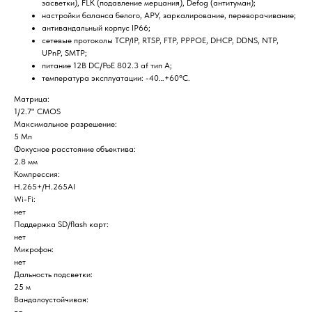
засветки), FLK (подавление мерцания), Defog (антитуман);
настройки баланса белого, АРУ, заркалирование, переворачивание;
антивандальный корпус IP66;
сетевые протоколы TCP/IP, RTSP, FTP, PPPOE, DHCP, DDNS, NTP,
UPnP, SMTP;
питание 12В DC/PoE 802.3 af тип А;
температура эксплуатации: -40…+60°С.
Матрица:
1/2.7" CMOS
Максимальное разрешение:
5 Мп
Фокусное расстояние объектива:
2.8 мм
Компрессия:
H.265+/H.265AI
Home
Catalog
Favorites
Cart
Wi-Fi:
нет
Поддержка SD/flash карт:
нет
Микрофон:
нет
Дальность подсветки:
25 м
Вандалоустойчивая: