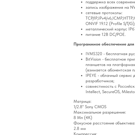
поддержка всех современны
запись изображения на NV
сетевые протоколы:
TCP/IP,IPv4/v6,ICMP,HTTP
ONVIF 19.12 (Profile S/T/G)
металлический корпус IP6
питание 12В DC/POE.
Программное обеспечение для 
IVMS320 - бесплатная ру
BitVision - бесплатное п
планшетов на платформах 
(взимается абонентская п
IPEYE - облачный сервис 
разработчиков;
совместимость с Российск
Intellect, SecureOS, Milest
Матрица:
1/2.8" Sony CMOS
Максимальное разрешение:
8 Мп (4K)
Фокусное расстояние объектива
2.8 мм
Компрессия: