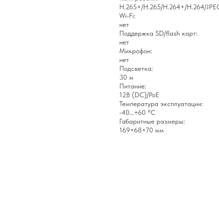
H.265+/H.265/H.264+/H.264/JPE
Wi-Fi:
нет
Поддержка SD/flash карт:
нет
Микрофон:
нет
Подсветка:
30 м
Питание:
12В (DC)/PoE
Температура эксплуатации:
-40…+60 °С
Габаритные размеры:
169×68×70 мм