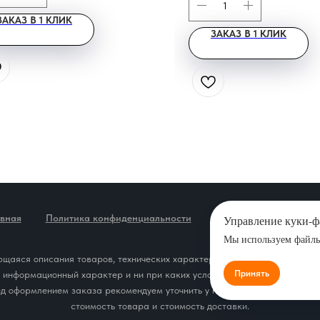
ЗАКАЗ В 1 КЛИК
ЗАКАЗ В 1 КЛИК
авная
Политика конфиденциальности
Новости
Карта са
Управление куки-
Мы используем файлы 
щаяся описания товаров, технических характеристик, наличия на склад
Принять
т информационный характер и ни при каких условиях не является публич
д оформлением заказа рекомендуем уточнить у наших специалистов ин
стоимость товара и стоимость доставки.