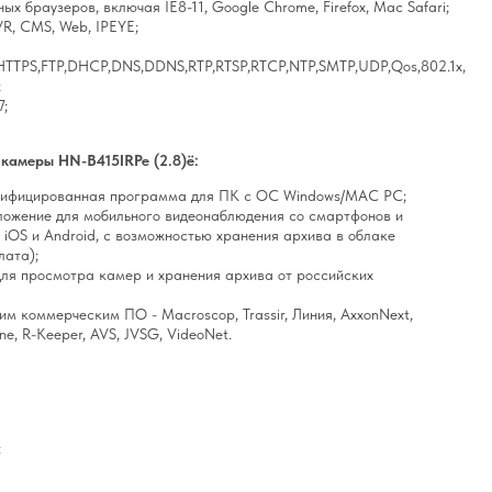
х браузеров, включая IE8-11, Google Chrome, Firefox, Mac Safari;
R, CMS, Web, IPEYE;
,HTTPS,FTP,DHCP,DNS,DDNS,RTP,RTSP,RTCP,NTP,SMTP,UDP,Qos,802.1x,
;
7;
камеры HN-B415IRPe (2.8)ё:
сифицированная программа для ПК с ОС Windows/MAC PC;
риложение для мобильного видеонаблюдения со смартфонов и
iOS и Android, с возможностью хранения архива в облаке
лата);
для просмотра камер и хранения архива от российских
им коммерческим ПО - Macroscop, Trassir, Линия, AxxonNext,
one, R-Keeper, AVS, JVSG, VideoNet.
: