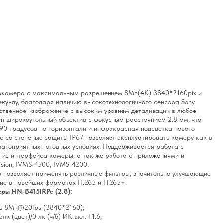
еокамера с максимальным разрешением 8Mп(4К) 3840*2160pix и
екунду, благодаря наличию высокотехнологичного сенсора Sony
ественное изображение с высоким уровнем детализации в любое
ен широкоугольный объектив с фокусным расстоянием 2.8 мм, что
 90 градусов по горизонтали и инфракрасная подсветка нового
с со степенью защиты IP67 позволяет эксплуатировать камеру как в
благоприятных погодных условиях. Поддерживается работа с
 из интерфейса камеры, а так же работа с приложениями и
ision, IVMS-4500, IVMS-4200.
позволяет применять различные фильтры, значительно улучшающие
ие в новейших форматах H.265 и H.265+.
ры HN-B415IRPe (2.8):
ь 8Мп@20fps (3840*2160);
лк (цвет)/0 лк (ч/б) ИК вкл. F1.6;