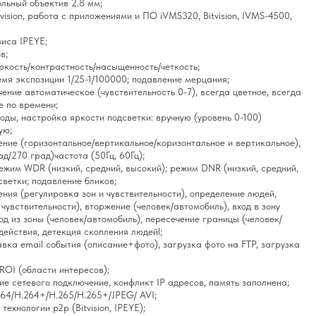
льный объектив 2.8 мм;
ision, работа с приложениями и ПО iVMS320, Bitvision, IVMS-4500,
иса IPEYE;
в;
ркость/контрастность/насыщенность/четкость;
емя экспозиции 1/25-1/100000; подавление мерцания;
ение автоматическое (чувствительность 0-7), всегда цветное, всегда
е по времени;
оды, настройка яркости подсветки: вручную (уровень 0-100)
ую;
ение (горизонтальное/вертикальное/коризонтальное и вертикальное),
д/270 град)частота (50Гц, 60Гц);
ежим WDR (низкий, средний, высокий); режим DNR (низкий, средний,
светки; подавление бликов;
ния (регулировка зон и чувствительности), определение людей,
чувствительности), вторжение (человек/автомобиль), вход в зону
од из зоны (человек/автомобиль), пересечение границы (человек/
действия, детекция скопления людейl;
вка email события (описание+фото), загрузка фото на FTP, загрузка
ROI (области интересов);
ие сетевого подключение, конфликт IP адресов, память заполнена;
64/H.264+/H.265/H.265+/JPEG/ AVI;
ехнологии p2p (Bitvision, IPEYE);