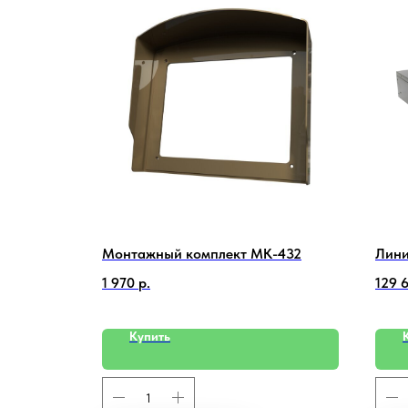
ьный IP-
Монтажный комплект MK-432
Лини
1 970
р.
129 
Купить