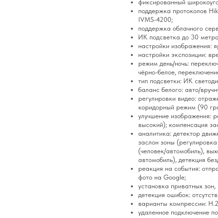
фиксированный широкоуго
поддержка протоколов Hikv
IVMS-4200;
поддержка облачного серв
ИК подсветка до 30 метро
настройки изображения: я
настройки экспозиции: вр
режим день/ночь: переключ
чёрно-белое, переключени
тип подсветки: ИК светоди
баланс белого: авто/вручн
регулировки видео: отраж
коридорный режим (90 гра
улучшение изображения: р
высокий); компенсация за
аналитика: детектор движе
заслон зоны (регулировка 
(человек/автомобиль), вых
автомобиль), детекция без
реакция на события: отпра
фото на Google;
установка приватных зон, 
детекция ошибок: отсутств
варианты компрессии: H.2
удаленное подключение по т