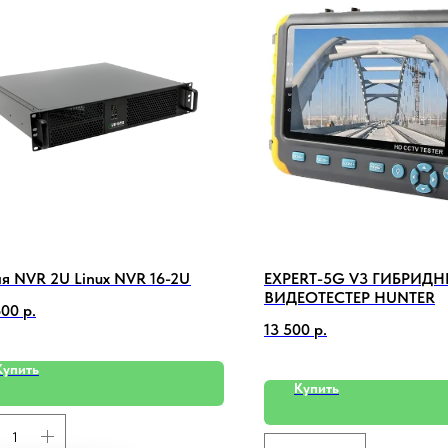
я NVR 2U Linux NVR 16-2U
EXPERT-5G V3 ГИБРИД
ВИДЕОТЕСТЕР HUNTER
600
р.
13 500
р.
Купить
Купить