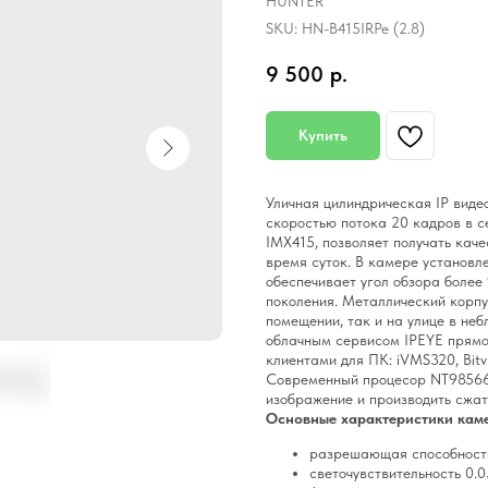
HUNTER
SKU:
HN-B415IRPe (2.8)
9 500
р.
Купить
Уличная цилиндрическая IP вид
скоростью потока 20 кадров в с
IMX415, позволяет получать кач
время суток. В камере установл
обеспечивает угол обзора более
поколения. Металлический корпу
помещении, так и на улице в не
облачным сервисом IPEYE прямо
клиентами для ПК: iVMS320, Bitv
Современный процесор NT98566 
изображение и производить сжат
Основные характеристики каме
разрешающая способност
светочувствительность 0.05