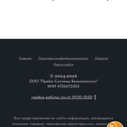
Главная
Политика конфиденциальности
Новости
Карта сайта
© 2024-2026
ООО "Прайм Системы Безопасности"
ИНН 4706075005
Home
Catalog
Favorites
Cart
график работы: пн-пт 09:00-18:00
Вся представленная на сайте информация, касающаяся
описания товаров, технических характеристик, наличия на