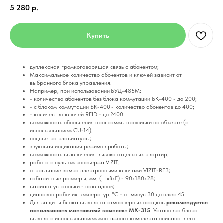
5 280
р.
Купить
дуплексная громкоговорящая связь с абонентом;
Максимальное количество абонентов и ключей зависит от
выбранного блока управления.
Например, при использовании БУД-485М:
- количество абонентов без блока коммутации БК-400 - до 200;
- с блоком коммутации БК-400 - количество абонентов до 400;
- количество ключей RFID - до 2400.
возможность обновления программы прошивки на объекте (с
использованием CU-14);
подсветка клавиатуры;
звуковая индикация режимов работы;
возможность выключения вызова отдельных квартир;
работа с пультом консьержа VIZIT;
открывание замка электронными ключами VIZIT-RF3;
габаритные размеры, мм, (ШхВхГ) - 90х180х28;
вариант установки - накладной;
диапазон рабочих температур, °C - от минус 30 до плюс 45.
Для защиты блока вызова от атмосферных осадков
рекомендуется
использовать монтажный комплект МК-315
. Установка блока
вызова с использованием монтажного комплекта описана в его