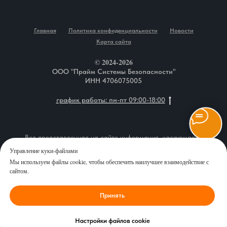
Главная
Политика конфиденциальности
Новости
Карта сайта
© 2024-2026
ООО "Прайм Системы Безопасности"
ИНН 4706075005
график работы: пн-пт 09:00-18:00
Вся представленная на сайте информация, касающаяся
описания товаров, технических характеристик, наличия на
Управление куки-файлами
складе, комплектаций, монтажа оборудования, а также
Мы используем файлы cookie, чтобы обеспечить наилучшее взаимодействие с
стоимости продукции и сервисного обслуживания, носит
сайтом.
информационный характер и ни при каких условиях не является
публичной офертой, определяемой положениями Статьи 437 (2)
Принять
Гражданского кодекса Российской Федерации. Перед
оформлением заказа рекомендуем уточнить у наших
специалистов интересующие Вас характеристики выбранных
Настройки файлов cookie