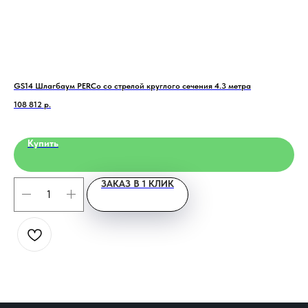
Home
Catalog
Favorites
Cart
GS14 Шлагбаум PERCo со стрелой круглого сечения 4.3 метра
Аро
тем
108 812
р.
1 3
Купить
ЗАКАЗ В 1 КЛИК