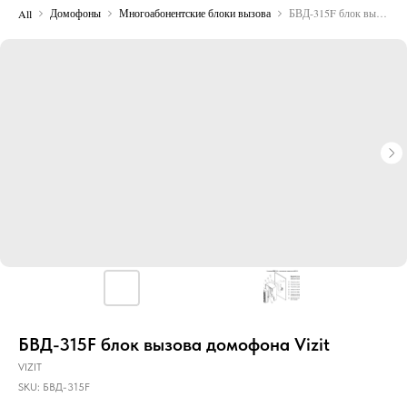
Домофоны
Многоабонентские блоки вызова
БВД-315F блок вызова домофона Vizit
All
БВД-315F блок вызова домофона Vizit
VIZIT
SKU:
БВД-315F