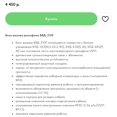
4 450
р.
Купить
Блок вызова домофона БВД-310F
блок вызова БВД-310F используется совместно с блоком
управления БУД-302(М,S-20,S-80), БУД-430(S, M), БУД-485(P,
M) как составная часть многоквартирного домофона VIZIT;
дуплексная громкоговорящая связь с абонентом;
высокая климатическая устойчивость;
интегрированный защитный козырек;
корпус из негорючего конструкционного поликарбоната повышенной
прочности;
эффективная подсветка наборной клавиатуры и зоны считывателя
RFID;
светодиодный индикатор режимов работы и программирования;
возможность обновления программы прошивки на объекте (с
использованием CU-14);
ниша в корпусе для укладки кабеля;
разъемная клеммная колодка подключения кабеля;
открывание замка электронными ключами RFID-13.56 мГц (VIZIT-
RF3.1);
звуковая индикация режимов работы;