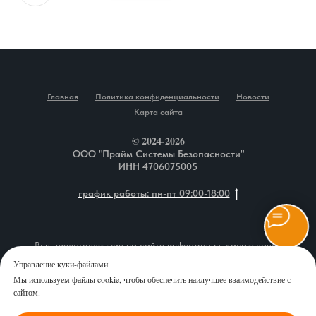
Главная
Политика конфиденциальности
Новости
Карта сайта
© 2024-2026
ООО "Прайм Системы Безопасности"
ИНН 4706075005
график работы: пн-пт 09:00-18:00
Вся представленная на сайте информация, касающаяся
описания товаров, технических характеристик, наличия на
Управление куки-файлами
складе, комплектаций, монтажа оборудования, а также
Мы используем файлы cookie, чтобы обеспечить наилучшее взаимодействие с
стоимости продукции и сервисного обслуживания, носит
сайтом.
информационный характер и ни при каких условиях не является
публичной офертой, определяемой положениями Статьи 437 (2)