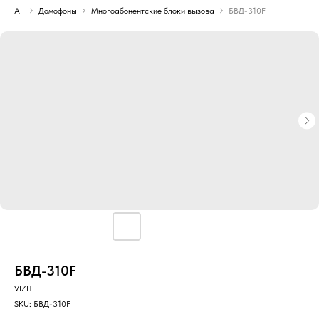
All
Домофоны
Многоабонентские блоки вызова
БВД-310F
БВД-310F
VIZIT
SKU:
БВД-310F