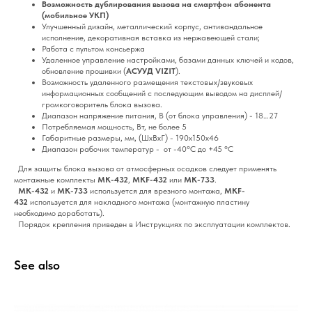
Возможность дублирования вызова на смартфон абонента
(мобильное УКП)
Улучшенный дизайн, металлический корпус, антивандальное
исполнение, декоративная вставка из нержавеющей стали;
Работа с пультом консьержа
Удаленное управление настройками, базами данных ключей и кодов,
обновление прошивки (
АСУУД VIZIT
).
Возможность удаленного размещения текстовых/звуковых
информационных сообщений с последующим выводом на дисплей/
громкоговоритель блока вызова.
Диапазон напряжение питания, В (от блока управления) - 18…27
Потребляемая мощность, Вт, не более 5
Габаритные размеры, мм, (ШхВхГ) - 190x150x46
Диапазон рабочих температур - от -40°C до +45 °C
Для защиты блока вызова от атмосферных осадков следует применять
монтажные комплекты
МК-432
,
МKF-432
или
MK-733
.
MK-432
и
МК-733
используется для врезного монтажа,
МKF-
432
используется для накладного монтажа (монтажную пластину
необходимо доработать).
Порядок крепления приведен в Инструкциях по эксплуатации комплектов.
See also