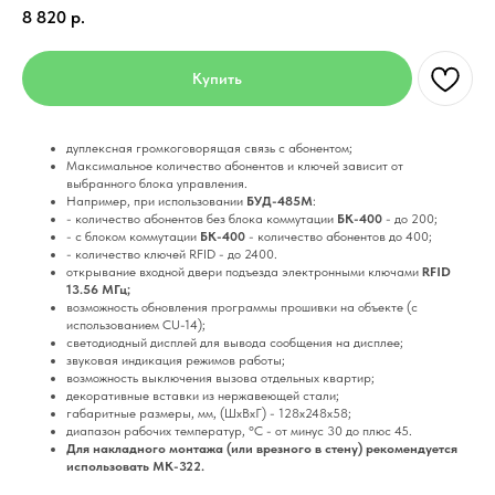
8 820
р.
Купить
дуплексная громкоговорящая связь с абонентом;
Максимальное количество абонентов и ключей зависит от
выбранного блока управления.
Например, при использовании
БУД-485М
:
- количество абонентов без блока коммутации
БК-400
- до 200;
- с блоком коммутации
БК-400
- количество абонентов до 400;
- количество ключей RFID - до 2400.
открывание входной двери подъезда электронными ключами
RFID
13.56 МГц;
возможность обновления программы прошивки на объекте (с
использованием CU-14);
cветодиодный дисплей для вывода сообщения на дисплее;
звуковая индикация режимов работы;
возможность выключения вызова отдельных квартир;
декоративные вставки из нержавеющей стали;
габаритные размеры, мм, (ШхВхГ) - 128х248х58;
диапазон рабочих температур, °С - от минус 30 до плюс 45.
Для накладного монтажа (или врезного в стену) рекомендуется
использовать МK-322.