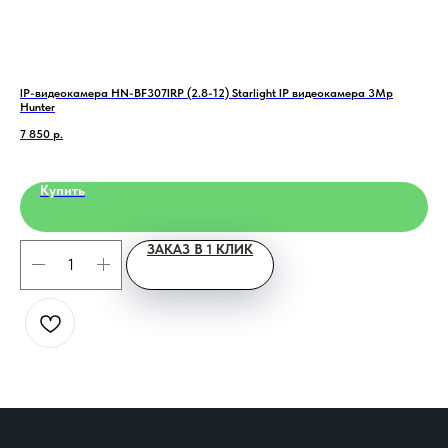
IP-видеокамера HN-BF307IRP (2.8-12) Starlight IP видеокамера 3Mp
При
Home
Catalog
Favorites
Cart
Hunter
55 
7 850
р.
Купить
ЗАКАЗ В 1 КЛИК