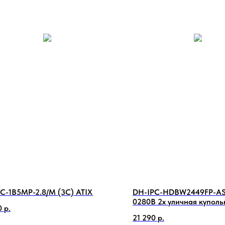
C-1B5MP-2.8/M (3C) ATIX
DH-IPC-HDBW2449FP-AS-
0280B 2х уличная куполь
0
р.
видеокамера
21 290
р.