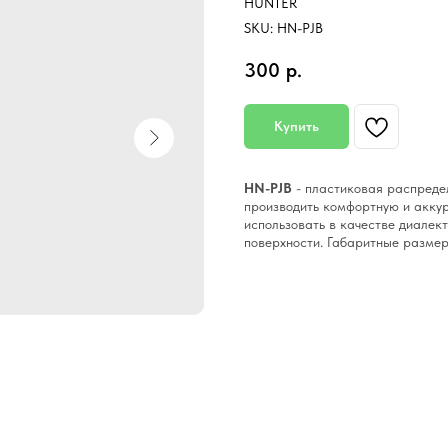
HUNTER
SKU:
HN-PJB
300
р.
Купить
HN-PJB
- пластиковая распредел
производить комфортную и акку
использовать в качестве диалек
поверхности. Габаритные размер