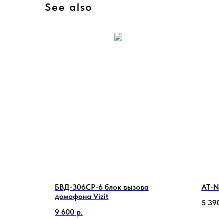
See also
арейный
БВД-306CP-6 блок вызова
AT-N
домофона Vizit
5 39
9 600
р.