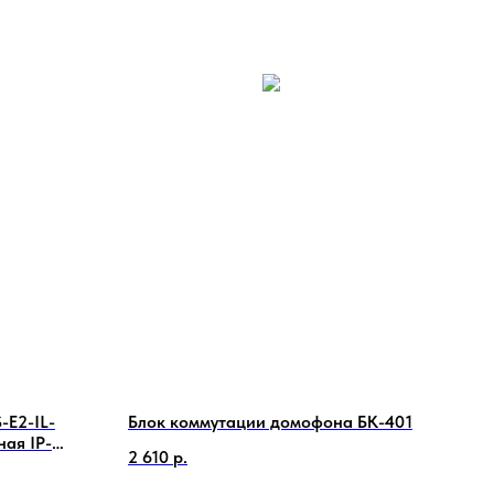
E2-IL-
Блок коммутации домофона БК-401
Лини
ная IP-
2 610
р.
13 9