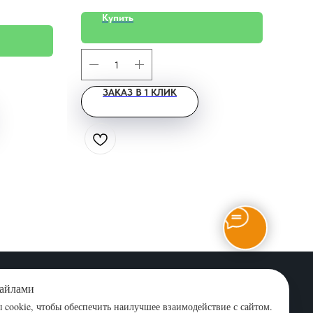
Купить
ЗАКАЗ В 1 КЛИК
график работы: пн-пт 09:00-18:00
йта
файлами
cookie, чтобы обеспечить наилучшее взаимодействие с сайтом.