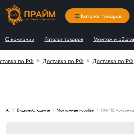
Каталог товаров
О компании
Каталог товаров
Монтаж и обслуживани
авка по РФ
Доставка по РФ
Доставка по РФ
All
Видеонаблюдение
Монтажные коробки
HN-PJB монтажна