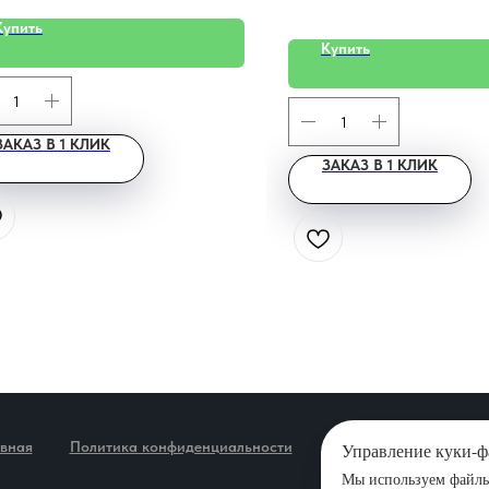
Купить
Купить
ЗАКАЗ В 1 КЛИК
ЗАКАЗ В 1 КЛИК
авная
Политика конфиденциальности
Новости
Карта са
Управление куки-
Мы используем файлы 