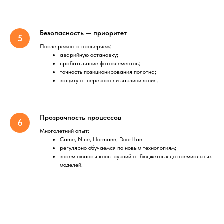
Безопасность — приоритет
После ремонта проверяем:
аварийную остановку;
срабатывание фотоэлементов;
точность позиционирования полотна;
защиту от перекосов и заклинивания.
Прозрачность процессов
Многолетний опыт:
Came, Nice, Hormann, DoorHan
регулярно обучаемся по новым технологиям;
знаем нюансы конструкций от бюджетных до премиальных
моделей.
Home
Catalog
Favorites
Cart