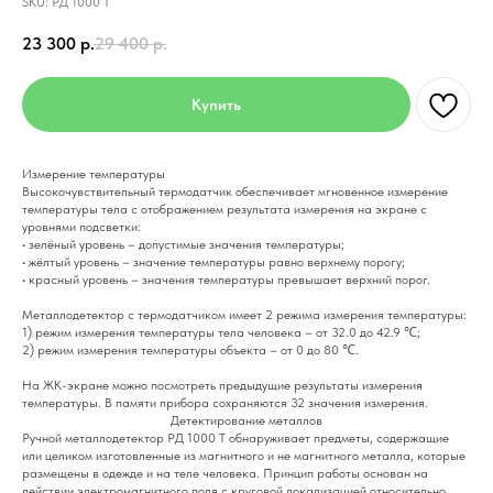
SKU:
РД 1000 Т
23 300
р.
29 400
р.
Купить
Измерение температуры
Высокочувствительный термодатчик обеспечивает мгновенное измерение
температуры тела с отображением результата измерения на экране с
уровнями подсветки:
• зелёный уровень – допустимые значения температуры;
• жёлтый уровень – значение температуры равно верхнему порогу;
• красный уровень – значения температуры превышает верхний порог.
Металлодетектор с термодатчиком имеет 2 режима измерения температуры:
1) режим измерения температуры тела человека – от 32.0 до 42.9 ℃;
2) режим измерения температуры объекта – от 0 до 80 ℃.
На ЖК-экране можно посмотреть предыдущие результаты измерения
температуры. В памяти прибора сохраняются 32 значения измерения.
Детектирование металлов
Ручной металлодетектор РД 1000 Т обнаруживает предметы, содержащие
или целиком изготовленные из магнитного и не магнитного металла, которые
размещены в одежде и на теле человека. Принцип работы основан на
действии электромагнитного поля с круговой локализацией относительно