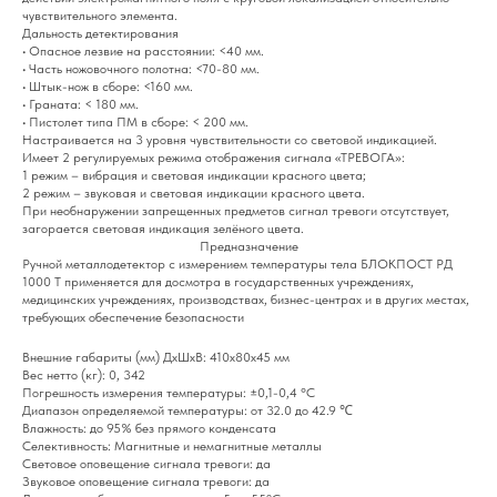
чувствительного элемента.
Дальность детектирования
• Опасное лезвие на расстоянии: <40 мм.
• Часть ножовочного полотна: <70-80 мм.
• Штык-нож в сборе: <160 мм.
• Граната: < 180 мм.
• Пистолет типа ПМ в сборе: < 200 мм.
Настраивается на 3 уровня чувствительности со световой индикацией.
Имеет 2 регулируемых режима отображения сигнала «ТРЕВОГА»:
1 режим – вибрация и световая индикации красного цвета;
2 режим – звуковая и световая индикации красного цвета.
При необнаружении запрещенных предметов сигнал тревоги отсутствует,
загорается световая индикация зелёного цвета.
Предназначение
Ручной металлодетектор с измерением температуры тела БЛОКПОСТ РД
1000 Т применяется для досмотра в государственных учреждениях,
медицинских учреждениях, производствах, бизнес-центрах и в других местах,
требующих обеспечение безопасности
Внешние габариты (мм) ДхШхВ: 410x80x45 мм
Вес нетто (кг): 0, 342
Погрешность измерения температуры: ±0,1-0,4 °C
Диапазон определяемой температуры: от 32.0 до 42.9 ℃
Влажность: до 95% без прямого конденсата
Селективность: Магнитные и немагнитные металлы
Световое оповещение сигнала тревоги: да
Звуковое оповещение сигнала тревоги: да