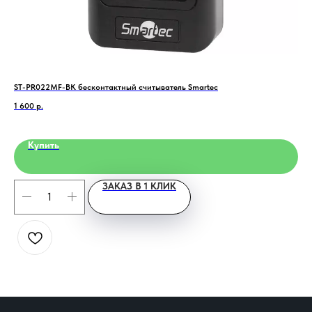
ST-PR022MF-BK бесконтактный считыватель Smartec
Гиб
1 600
р.
16 
Купить
ЗАКАЗ В 1 КЛИК