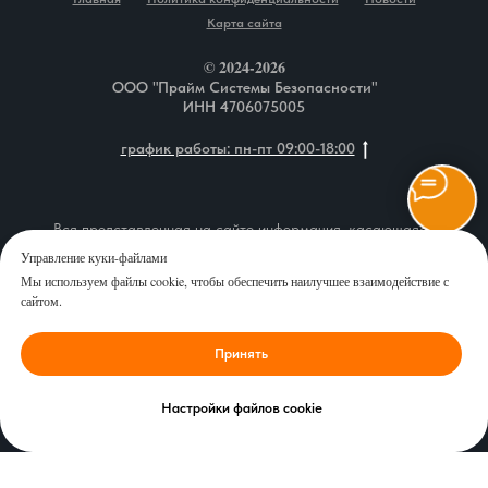
Карта сайта
© 2024-2026
ООО "Прайм Системы Безопасности"
ИНН 4706075005
график работы: пн-пт 09:00-18:00
Вся представленная на сайте информация, касающаяся
описания товаров, технических характеристик, наличия на
Управление куки-файлами
складе, комплектаций, монтажа оборудования, а также
Мы используем файлы cookie, чтобы обеспечить наилучшее взаимодействие с
стоимости продукции и сервисного обслуживания, носит
сайтом.
информационный характер и ни при каких условиях не является
публичной офертой, определяемой положениями Статьи 437 (2)
Принять
Гражданского кодекса Российской Федерации. Перед
оформлением заказа рекомендуем уточнить у наших
специалистов интересующие Вас характеристики выбранных
Настройки файлов cookie
товаров, стоимость товара и стоимость доставки.