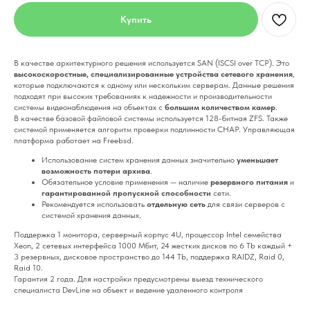
Купить
В качестве архитектурного решения используется SAN (ISCSI over TCP). Это
высокоскоростные, специализированные устройства сетевого хранения
,
которые подключаются к одному или нескольким серверам. Данные решения
подходят при высоких требованиях к надежности и производительности
системы видеонаблюдения на объектах с
большим количеством камер
.
В качестве базовой файловой системы используется 128-битная ZFS. Также
системой применяется алгоритм проверки подлинности CHAP. Управляющая
платформа работает на Freebsd.
Использование систем хранения данных значительно
уменьшает
возможность потери архива
.
Обязательное условие применения — наличие
резервного питания
и
гарантированной пропускной способности
сети.
Рекомендуется использовать
отдельную сеть
для связи серверов с
системой хранения данных.
Поддержка 1 монитора, серверный корпус 4U, процессор Intel семейства
Xeon, 2 сетевых интерфейса 1000 Мбит, 24 жестких дисков по 6 Tb каждый +
3 резервных, дисковое пространство до 144 Tb, поддержка RAIDZ, Raid 0,
Raid 10.
Гарантия 2 года. Для настройки предусмотрены выезд технического
специалиста DevLine на объект и ведение удаленного контроля