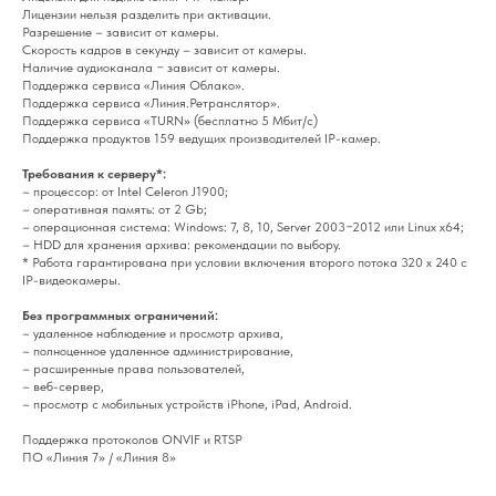
Лицензии нельзя разделить при активации.
Разрешение – зависит от камеры.
Скорость кадров в секунду – зависит от камеры.
Наличие аудиоканала − зависит от камеры.
Поддержка сервиса «Линия Облако».
Поддержка сервиса «Линия.Ретранслятор».
Поддержка сервиса «TURN» (бесплатно 5 Мбит/с)
Поддержка продуктов 159 ведущих производителей IP-камер.
Требования к серверу*:
– процессор: от Intel Celeron J1900;
– оперативная память: от 2 Gb;
– операционная система: Windows: 7, 8, 10, Server 2003−2012 или Linux x64;
– HDD для хранения архива: рекомендации по выбору.
* Работа гарантирована при условии включения второго потока 320 x 240 с
IP-видеокамеры.
Без программных ограничений:
– удаленное наблюдение и просмотр архива,
– полноценное удаленное администрирование,
– расширенные права пользователей,
– веб-сервер,
– просмотр с мобильных устройств iPhone, iPad, Android.
Поддержка протоколов ONVIF и RTSP
ПО «Линия 7» / «Линия 8»