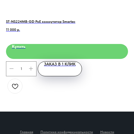
ST-NS224MB-GD PoE коммутатор Smartec
GS1
11 000
р.
130
Купить
ЗАКАЗ В 1 КЛИК
Главная
Политика конфиденциальности
Новости