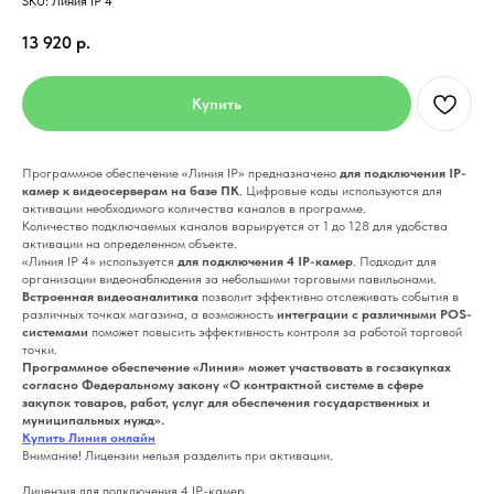
SKU:
Линия IP 4
13 920
р.
Купить
Программное обеспечение «Линия IP» предназначено
для подключения IP-
камер к видеосерверам на базе ПК
. Цифровые коды используются для
активации необходимого количества каналов в программе.
Количество подключаемых каналов варьируется от 1 до 128 для удобства
активации на определенном объекте.
«Линия IP 4» используется
для подключения 4 IP-камер
. Подходит для
организации видеонаблюдения за небольшими торговыми павильонами.
Встроенная видеоаналитика
позволит эффективно отслеживать события в
различных точках магазина, а возможность
интеграции с различными POS-
системами
поможет повысить эффективность контроля за работой торговой
точки.
Программное обеспечение «Линия» может участвовать в госзакупках
согласно Федеральному закону «О контрактной системе в сфере
закупок товаров, работ, услуг для обеспечения государственных и
муниципальных нужд».
Купить Линия онлайн
Внимание! Лицензии нельзя разделить при активации.
Лицензия для подключения 4 IP-камер.