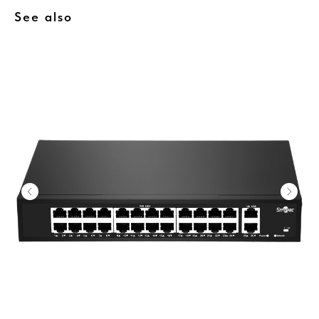
See also
Home
Catalog
Favorites
Cart