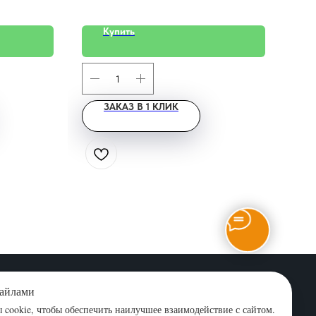
Купить
ЗАКАЗ В 1 КЛИК
график работы: пн-пт 09:00-18:00
йта
файлами
cookie, чтобы обеспечить наилучшее взаимодействие с сайтом.