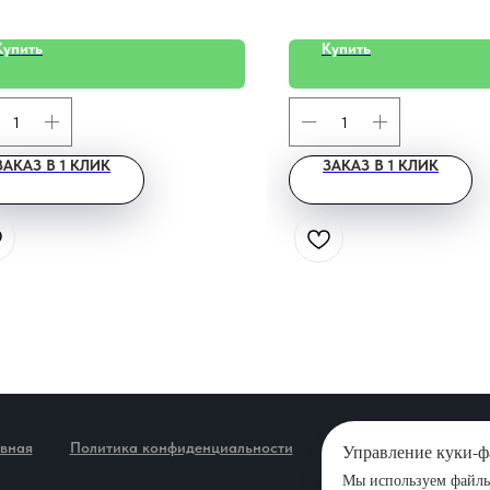
Купить
Купить
ЗАКАЗ В 1 КЛИК
ЗАКАЗ В 1 КЛИК
авная
Политика конфиденциальности
Новости
Карта са
Управление куки-
Мы используем файлы 