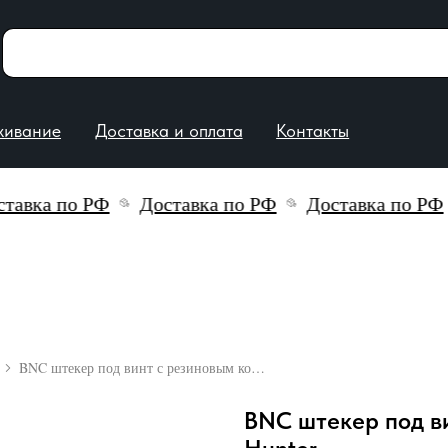
е
Доставка и оплата
Контакты
вка по РФ
Доставка по РФ
Доставка по РФ
BNC штекер под винт с резиновым колпачком Hunter
BNC штекер под в