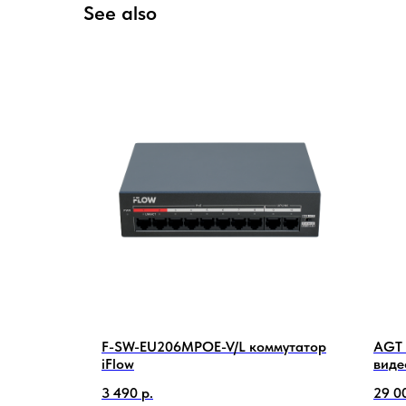
See also
F-SW-EU206MPOE-V/L коммутатор
AGT 
iFlow
виде
3 490
р.
29 0