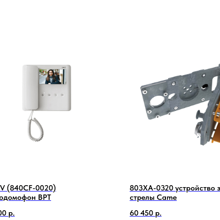
V (840CF-0020)
803XA-0320 устройство 
одомофон BPT
стрелы Came
00
р.
60 450
р.