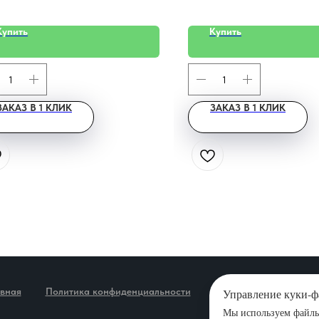
Купить
Купить
ЗАКАЗ В 1 КЛИК
ЗАКАЗ В 1 КЛИК
авная
Политика конфиденциальности
Новости
Карта са
Управление куки-
Мы используем файлы 