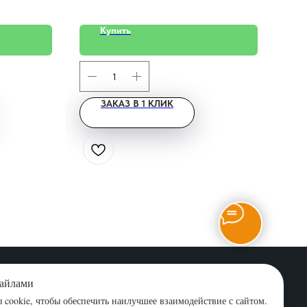
Купить
ЗАКАЗ В 1 КЛИК
график работы: пн-пт 09:00-18:00
йта
файлами
cookie, чтобы обеспечить наилучшее взаимодействие с сайтом.