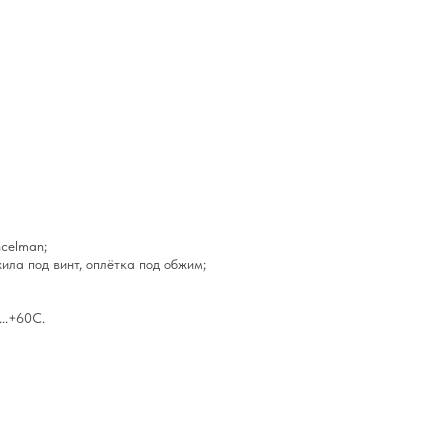
ncelman;
ила под винт, оплётка под обжим;
..+60C.