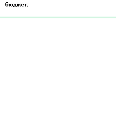
бюджет.
Home
Catalog
Favorites
Cart